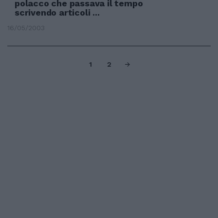
polacco che passava il tempo
scrivendo articoli ...
16/05/2003
1
2