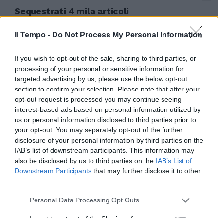
Sequestrati 4 mila articoli
contraffatti
Il Tempo -
Do Not Process My Personal Information
24/05/2009
If you wish to opt-out of the sale, sharing to third parties, or
processing of your personal or sensitive information for
Linea dura sull'emergenza rifiuti
targeted advertising by us, please use the below opt-out
section to confirm your selection. Please note that after your
21/05/2008
opt-out request is processed you may continue seeing
interest-based ads based on personal information utilized by
us or personal information disclosed to third parties prior to
your opt-out. You may separately opt-out of the further
di MARZIO LAGHI È STATA la
disclosure of your personal information by third parties on the
giornata della riscrittura di
IAB’s list of downstream participants. This information may
numerosi articoli, quelli su cui le
also be disclosed by us to third parties on the
IAB’s List of
polemiche ...
Downstream Participants
that may further disclose it to other
14/11/2006
third parties.
Personal Data Processing Opt Outs