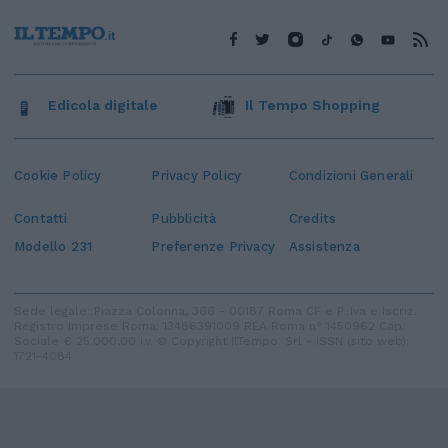
Edicola digitale
Il Tempo Shopping
Cookie Policy
Privacy Policy
Condizioni Generali
Contatti
Pubblicità
Credits
Modello 231
Preferenze Privacy
Assistenza
Sede legale: Piazza Colonna, 366 - 00187 Roma CF e P. Iva e Iscriz.
Registro Imprese Roma: 13486391009 REA Roma n° 1450962 Cap.
Sociale € 25.000,00 i.v. © Copyright IlTempo. Srl - ISSN (sito web):
1721-4084
TORNA SU