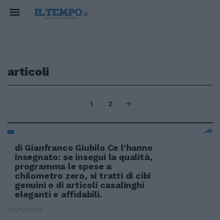
articoli
1
2
di Gianfranco Giubilo Ce l'hanno
insegnato: se insegui la qualità,
programma le spese a
chilometro zero, si tratti di cibi
genuini o di articoli casalinghi
eleganti e affidabili.
30/12/2012