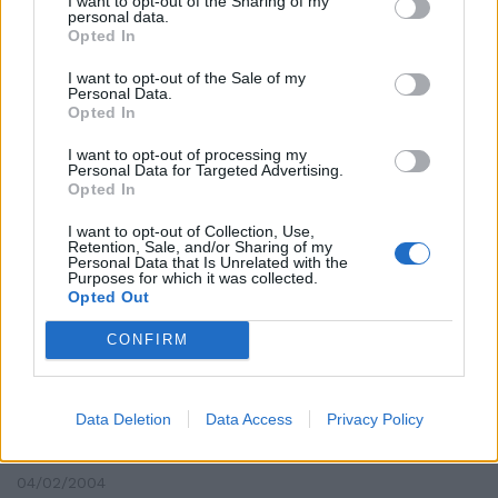
I want to opt-out of the Sharing of my
Questa foto parla più di mille
personal data.
articoli
Opted In
09/12/2005
I want to opt-out of the Sale of my
Personal Data.
Opted In
I want to opt-out of processing my
La commissione Bilancio
Personal Data for Targeted Advertising.
cancella due articoli introdotti
Opted In
dal governo per la lotta
all'evasione dell'Iva
I want to opt-out of Collection, Use,
Retention, Sale, and/or Sharing of my
Personal Data that Is Unrelated with the
08/12/2004
Purposes for which it was collected.
Opted Out
CONFIRM
GOVERNO e maggioranza
incassano i primi due articoli
della riforma della Costituzione,
Data Deletion
Data Access
Privacy Policy
ma le polemiche non tendono a
diminuire.
04/02/2004