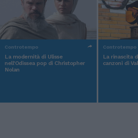
Controtempo
Controtempo
La modernità di Ulisse
La rinascita 
nell'Odissea pop di Christopher
canzoni di Va
Nolan