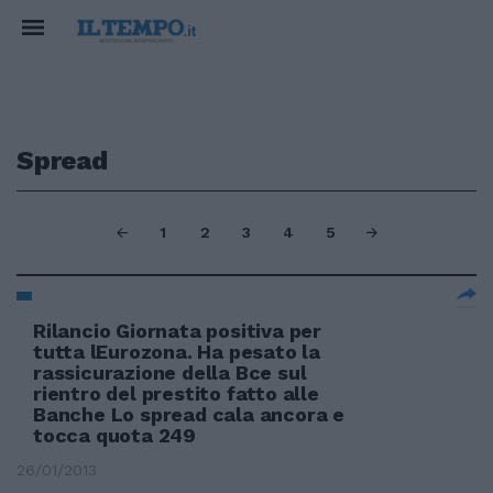
Spread
1
2
3
4
5
Rilancio Giornata positiva per
tutta lEurozona. Ha pesato la
rassicurazione della Bce sul
rientro del prestito fatto alle
Banche Lo spread cala ancora e
tocca quota 249
26/01/2013