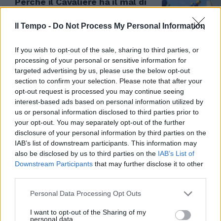
Perché il Cavaliere ha il mal di
spread Il grave errore di una
linea anti-Europa
Il Tempo -
Do Not Process My Personal Information
16/12/2012
If you wish to opt-out of the sale, sharing to third parties, or
processing of your personal or sensitive information for
targeted advertising by us, please use the below opt-out
Duello tra Berlusconi e Monti Il
section to confirm your selection. Please note that after your
Prof: gli italiani non sono
opt-out request is processed you may continue seeing
sciocchi
interest-based ads based on personal information utilized by
us or personal information disclosed to third parties prior to
16/12/2012
your opt-out. You may separately opt-out of the further
disclosure of your personal information by third parties on the
IAB’s list of downstream participants. This information may
also be disclosed by us to third parties on the
IAB’s List of
Il ritorno a Forza Italia, l'uscita
Downstream Participants
that may further disclose it to other
«agevolata» degli ex An, un
third parties.
partito di facce nuove con solo il
10 per cento degli attuali
Personal Data Processing Opt Outs
deputati riconfermati, la bufala
dello spread che sale e scende a
I want to opt-out of the Sharing of my
seconda della sua presenza
personal data.