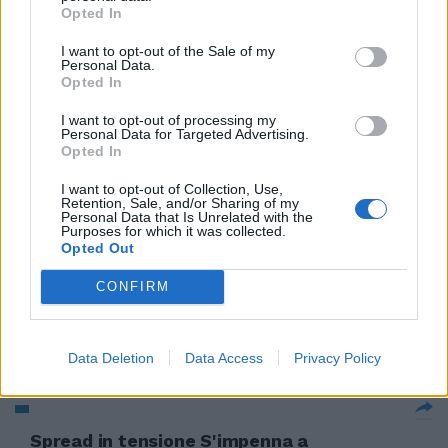
sulla scena politica.
Opted In
16/12/2012
I want to opt-out of the Sale of my
Personal Data.
Opted In
I want to opt-out of processing my
La crisi di governo preoccupa i
Personal Data for Targeted Advertising.
mercati Spread a 350 punti,
Opted In
banche a picco
I want to opt-out of Collection, Use,
15/12/2012
Retention, Sale, and/or Sharing of my
Personal Data that Is Unrelated with the
Purposes for which it was collected.
Opted Out
La crisi politica allarma i
CONFIRM
mercati Ecco perché l'Italia
rischia grosso
09/12/2012
Data Deletion
Data Access
Privacy Policy
Spread in tensione S'impenna a