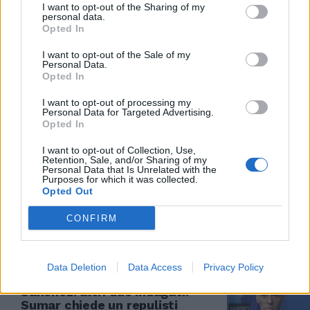
I want to opt-out of the Sharing of my
personal data.
Opted In
SPAGNA FUORI CONTROLLO
I want to opt-out of the Sale of my
Non c’è pace per Sanchez:
Personal Data.
scoppia il caos immigrati.
Opted In
Proteste di massa dopo
l’aggressione al 67enne
I want to opt-out of processing my
Personal Data for Targeted Advertising.
14/07/2025
Opted In
I want to opt-out of Collection, Use,
TRIBUNALE MADRID
Retention, Sale, and/or Sharing of my
Personal Data that Is Unrelated with the
Purposes for which it was collected.
Ancelotti condannato in Spagna:
Opted Out
"Frode fiscale", che stangata
09/07/2025
CONFIRM
SPAGNA
Data Deletion
Data Access
Privacy Policy
Scandalo corruzione nel Psoe di
Sanchez: altri due indagati.
Sumar chiede un repulisti