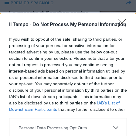
PREMIER SPAGNOLO
La sparata di Sanchez contro
Israele: "Non abbiamo la bomba
atomica altrimenti..."
Il Tempo -
Do Not Process My Personal Information
11/09/2025
If you wish to opt-out of the sale, sharing to third parties, or
processing of your personal or sensitive information for
MEDIO ORIENTE
targeted advertising by us, please use the below opt-out
section to confirm your selection. Please note that after your
Israele accusa la Spagna:
opt-out request is processed you may continue seeing
"Partner di Hamas". Alta
interest-based ads based on personal information utilized by
tensione dopo la mossa di
Sanchez
us or personal information disclosed to third parties prior to
your opt-out. You may separately opt-out of the further
10/09/2025
disclosure of your personal information by third parties on the
IAB’s list of downstream participants. This information may
also be disclosed by us to third parties on the
IAB’s List of
NEL SUD DELLA SPAGNA
Downstream Participants
that may further disclose it to other
Terremoto di magnitudo 5.4 al
third parties.
largo di Almeria: "Zona ad alta
attività sismica"
Personal Data Processing Opt Outs
14/07/2025