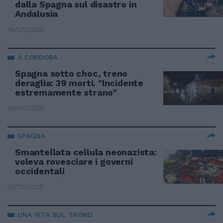
dalla Spagna sul disastro in
Andalusia
19/01/2026
A CORDOBA
Spagna sotto choc, treno
deraglia: 39 morti. "Incidente
estremamente strano"
19/01/2026
SPAGNA
Smantellata cellula neonazista:
voleva rovesciare i governi
occidentali
01/12/2025
UNA VITA SUL TRONO