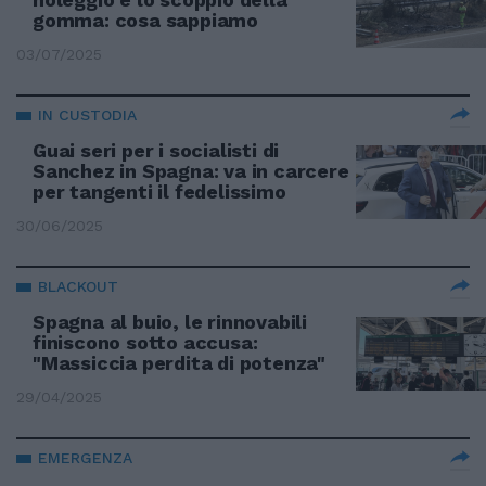
gomma: cosa sappiamo
03/07/2025
IN CUSTODIA
Guai seri per i socialisti di
Sanchez in Spagna: va in carcere
per tangenti il fedelissimo
30/06/2025
BLACKOUT
Spagna al buio, le rinnovabili
finiscono sotto accusa:
"Massiccia perdita di potenza"
29/04/2025
EMERGENZA