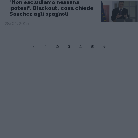
"Non escludiamo nessuna
ipotesi". Blackout, cosa chiede
Sanchez agli spagnoli
28/04/2025
1
2
3
4
5