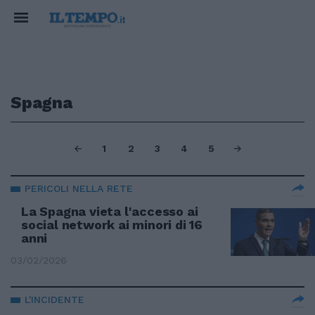
Spagna
1
2
3
4
5
PERICOLI NELLA RETE
La Spagna vieta l'accesso ai
social network ai minori di 16
anni
03/02/2026
L'INCIDENTE