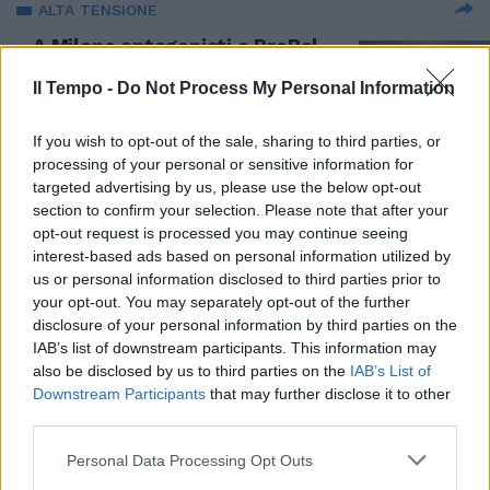
ALTA TENSIONE
A Milano antagonisti e ProPal
contro le Olimpiadi. Sabotaggi a
Bologna
Il Tempo -
Do Not Process My Personal Information
07/02/2026
If you wish to opt-out of the sale, sharing to third parties, or
processing of your personal or sensitive information for
MILANO-CORTINA
targeted advertising by us, please use the below opt-out
section to confirm your selection. Please note that after your
Olimpiadi, atlete e mamme:
opt-out request is processed you may continue seeing
dalla pronipote della Lollo
interest-based ads based on personal information utilized by
all'afroamericana Curtis
us or personal information disclosed to third parties prior to
07/02/2026
your opt-out. You may separately opt-out of the further
disclosure of your personal information by third parties on the
IAB’s list of downstream participants. This information may
CORTEO CONTRO I GIOCHI
also be disclosed by us to third parties on the
IAB’s List of
Milano, i "terroristi olimpici"
Downstream Participants
that may further disclose it to other
attaccano la polizia: almeno sei
third parties.
fermati
Personal Data Processing Opt Outs
07/02/2026