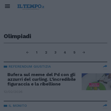
Olimpiadi
1
2
3
4
5
REFERENDUM GIUSTIZIA
Bufera sul meme del Pd con gli
azzurri del curling. L’incredibile
figuraccia e la ribellione
12/02/2026
IL MONITO