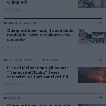
Olimpiadi"
10/02/2026
MILANO-CORTINA
Olimpiadi invernali, il caso delle
medaglie rotte o rovinate: che
succede
09/02/2026
SABOTATORI DELLE OLIMPIADI
L’ira di Meloni dopo gli scontri:
“Nemici dell’Italia”. I veri
terroristi e i finti tonti del Pd
09/02/2026
GIOCHI
Olimpiadi invernali, le immagini