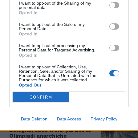
I want to opt-out of the Sharing of my
personal data.
L'ITALIA DEI RECORD
Opted In
Milano-Cortina 2026: oro nel
I want to opt-out of the Sale of my
pattinaggio, argento e bronzo
Personal Data.
nella discesa libera. Le prime
Opted In
medaglie
I want to opt-out of processing my
07/02/2026
Personal Data for Targeted Advertising.
Opted In
CAMPIONI DI SPIRITO
I want to opt-out of Collection, Use,
Retention, Sale, and/or Sharing of my
Sfottò olimpico di Macron: la
Personal Data that Is Unrelated with the
Purposes for which it was collected.
Gioconda che guarda la
Opted Out
delegazione francese
07/02/2026
CONFIRM
SABOTAGGIO
Data Deletion
Data Access
Privacy Policy
Cavi tranciati e ordigno a
Bologna, caos treni: partite le
Olimpiadi anarchiche