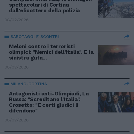
spettacolari di Cortina
dall'elicottero della polizia
08/02/2026
SABOTAGGI E SCONTRI
Meloni contro i terroristi
olimpici: "Nemici dell'Italia". E la
sinistra gufa...
08/02/2026
MILANO-CORTINA
Antagonisti anti-Olimpiadi, La
Russa: "Screditano l'Italia".
Crosetto: "E certi giudici li
difendono"
08/02/2026