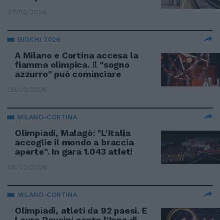
07/02/2026
GIOCHI 2026
A Milano e Cortina accesa la
fiamma olimpica. Il "sogno
azzurro" può cominciare
06/02/2026
MILANO-CORTINA
Olimpiadi, Malagò: "L'Italia
accoglie il mondo a braccia
aperte". In gara 1.043 atleti
06/02/2026
MILANO-CORTINA
Olimpiadi, atleti da 92 paesi. E
Laura Pausini canta l'Inno di