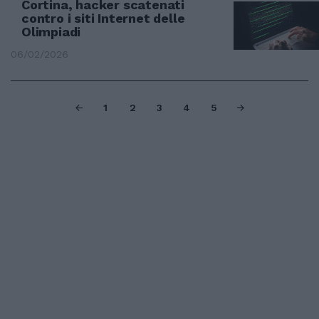
Cortina, hacker scatenati
contro i siti Internet delle
Olimpiadi
06/02/2026
1
2
3
4
5