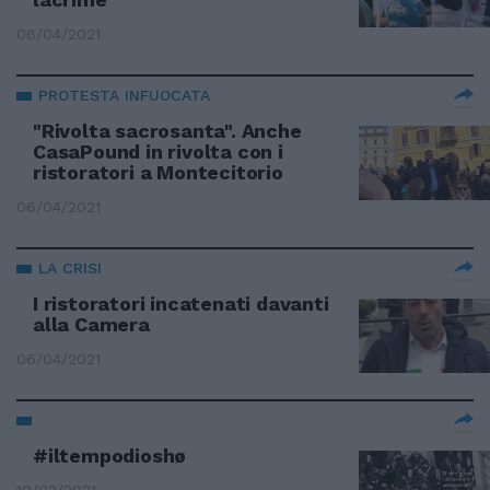
06/04/2021
PROTESTA INFUOCATA
"Rivolta sacrosanta". Anche
CasaPound in rivolta con i
ristoratori a Montecitorio
06/04/2021
LA CRISI
I ristoratori incatenati davanti
alla Camera
06/04/2021
#iltempodioshø