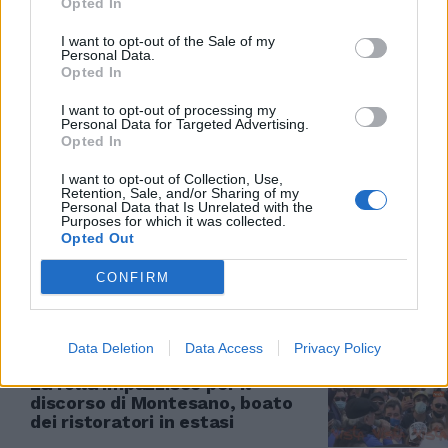
Opted In
LA MANIFESTAZIONE
I want to opt-out of the Sale of my
Personal Data.
"Mancano mezzi e uomini". I vigili
Opted In
del fuoco protestano a
Montecitorio
I want to opt-out of processing my
Personal Data for Targeted Advertising.
20/05/2021
Opted In
I want to opt-out of Collection, Use,
RISTORATORI IN PIAZZA
Retention, Sale, and/or Sharing of my
Personal Data that Is Unrelated with the
Purposes for which it was collected.
Scontri e bombe carta, tensione
Opted Out
alle stelle tra ristoratori e
polizia
CONFIRM
12/04/2021
Data Deletion
Data Access
Privacy Policy
PROTESTA
La folla impazzisce per il
discorso di Montesano, boato
dei ristoratori in estasi