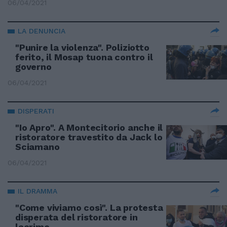
06/04/2021
LA DENUNCIA
"Punire la violenza". Poliziotto
ferito, il Mosap tuona contro il
governo
06/04/2021
DISPERATI
"Io Apro". A Montecitorio anche il
ristoratore travestito da Jack lo
Sciamano
06/04/2021
IL DRAMMA
"Come viviamo così". La protesta
disperata del ristoratore in
lacrime