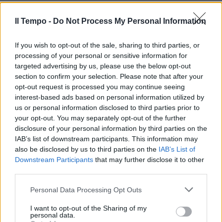
Il Tempo -
Do Not Process My Personal Information
FUORI CONTROLLO
Emergenza cinghiali, la protesta
If you wish to opt-out of the sale, sharing to third parties, or
degli agricoltori a Montecitorio
processing of your personal or sensitive information for
e in tutti i capoluoghi
targeted advertising by us, please use the below opt-out
08/07/2021
section to confirm your selection. Please note that after your
opt-out request is processed you may continue seeing
interest-based ads based on personal information utilized by
SINISTRA SENZA ANIMA
us or personal information disclosed to third parties prior to
Crisi dem, perché il Pd è primo
your opt-out. You may separately opt-out of the further
solo nell'outfit
disclosure of your personal information by third parties on the
IAB’s list of downstream participants. This information may
05/06/2021
also be disclosed by us to third parties on the
IAB’s List of
Downstream Participants
that may further disclose it to other
third parties.
CIRCOLO MONTECITORIO
Le donne di Luisa Ciampi tornano
Personal Data Processing Opt Outs
a Roma
I want to opt-out of the Sharing of my
03/06/2021
personal data.