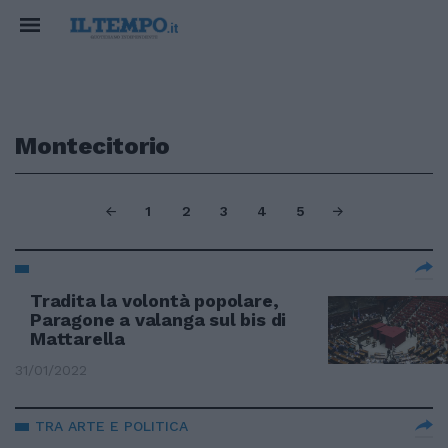
Montecitorio
1
2
3
4
5
Tradita la volontà popolare,
Paragone a valanga sul bis di
Mattarella
31/01/2022
TRA ARTE E POLITICA