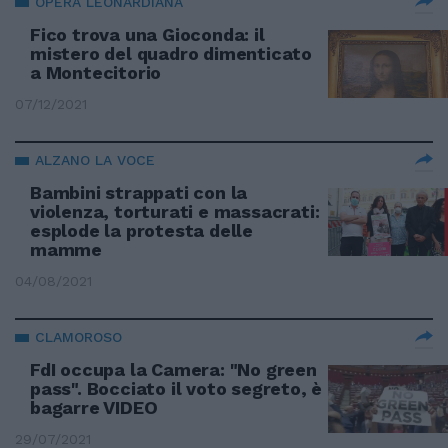
OPERA LEONARDIANA
Fico trova una Gioconda: il
mistero del quadro dimenticato
a Montecitorio
07/12/2021
ALZANO LA VOCE
Bambini strappati con la
violenza, torturati e massacrati:
esplode la protesta delle
mamme
04/08/2021
CLAMOROSO
FdI occupa la Camera: "No green
pass". Bocciato il voto segreto, è
bagarre VIDEO
29/07/2021