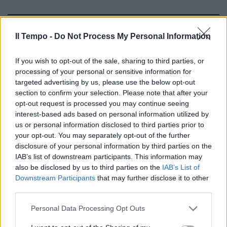
ARRESTATO
Il Tempo -
Do Not Process My Personal Information
Folle inseguimento a Milano:
sperona i carabinieri con l'auto
piena di coca
If you wish to opt-out of the sale, sharing to third parties, or
processing of your personal or sensitive information for
15/04/2026
targeted advertising by us, please use the below opt-out
section to confirm your selection. Please note that after your
opt-out request is processed you may continue seeing
MILANO
interest-based ads based on personal information utilized by
Toghe libera tutti, graziati i
us or personal information disclosed to third parties prior to
ProPal dell'assalto alla polizia:
your opt-out. You may separately opt-out of the further
"No ai domiciliari, devono
disclosure of your personal information by third parties on the
studiare"
IAB’s list of downstream participants. This information may
31/03/2026
also be disclosed by us to third parties on the
IAB’s List of
Downstream Participants
that may further disclose it to other
third parties.
IDENTIFICATI
Personal Data Processing Opt Outs
"Rischio guerriglia e istinto di
ribellione”, giro di vite contro i