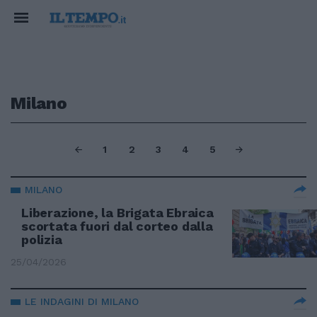
Milano
1
2
3
4
5
MILANO
Liberazione, la Brigata Ebraica
scortata fuori dal corteo dalla
polizia
25/04/2026
LE INDAGINI DI MILANO