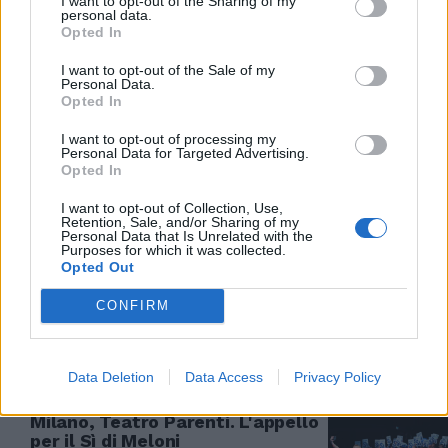
I want to opt-out of the Sharing of my
violenti ProPal di Milano
personal data.
Opted In
18/03/2026
I want to opt-out of the Sale of my
Personal Data.
ROGOREDO
Opted In
Si allarga il caso Cinturrino:
I want to opt-out of processing my
accusa di premeditazione e altri
Personal Data for Targeted Advertising.
poliziotti indagati
Opted In
16/03/2026
I want to opt-out of Collection, Use,
Retention, Sale, and/or Sharing of my
Personal Data that Is Unrelated with the
Purposes for which it was collected.
LO SCANDALO «PALAZZOPOLI»
Opted Out
Così l’Anm condizionava la
Milano del futuro
CONFIRM
13/03/2026
Data Deletion
Data Access
Privacy Policy
REFERENDUM DELLA GIUSTIZIA
Milano, Teatro Parenti. L'appello
per il Sì di Meloni