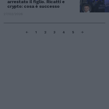
arrestato il figlio. Ricatti e
crypto: cosa è successo
27/02/2026
1
2
3
4
5