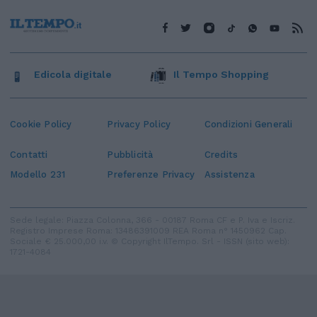
Edicola digitale
Il Tempo Shopping
Cookie Policy
Privacy Policy
Condizioni Generali
Contatti
Pubblicità
Credits
Modello 231
Preferenze Privacy
Assistenza
Sede legale: Piazza Colonna, 366 - 00187 Roma CF e P. Iva e Iscriz.
Registro Imprese Roma: 13486391009 REA Roma n° 1450962 Cap.
Sociale € 25.000,00 i.v. © Copyright IlTempo. Srl - ISSN (sito web):
1721-4084
TORNA SU