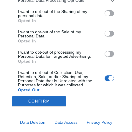
Personal Data Processing Opt Outs
“Vergogna”
04/02/2026
I want to opt-out of the Sharing of my
personal data.
Opted In
IL CASO
I want to opt-out of the Sale of my
Personal Data.
Delrio partecipa all’evento
Opted In
promosso da Gasparri. Così
diventa bestia nera dei ProPal
I want to opt-out of processing my
Personal Data for Targeted Advertising.
27/01/2026
Opted In
I want to opt-out of Collection, Use,
RAI
Retention, Sale, and/or Sharing of my
Personal Data that Is Unrelated with the
Bellavia, Gasparri presenta una
Purposes for which it was collected.
nuova interrogazione
Opted Out
21/01/2026
CONFIRM
NUOVA APPARIZIONE
Data Deletion
Data Access
Privacy Policy
Gasparri azzanna Report:
"Bellavia? Intreccio inquietante.