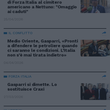
di Forza Italia al cimitero
americano a Nettuno: "Omaggio
ai caduti"
25/04/2026
IL CONFLITTO
Medio Oriente, Gasparri, «Pronti
a difendere le petroliere quando
ci saranno le condizioni. L’Italia
non s’è mai tirata indietro»
04/04/2026
FORZA ITALIA
Gasparri si dimette. Lo
sostituisce Craxi
27/03/2026