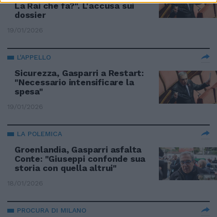
La Rai che fa?". L'accusa sui
dossier
19/01/2026
L'APPELLO
Sicurezza, Gasparri a Restart:
"Necessario intensificare la
spesa"
19/01/2026
LA POLEMICA
Groenlandia, Gasparri asfalta
Conte: "Giuseppi confonde sua
storia con quella altrui"
18/01/2026
PROCURA DI MILANO