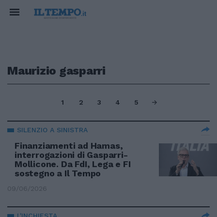
Maurizio gasparri
1
2
3
4
5
SILENZIO A SINISTRA
Finanziamenti ad Hamas,
interrogazioni di Gasparri-
Mollicone. Da FdI, Lega e FI
sostegno a Il Tempo
09/06/2026
L'INCHIESTA