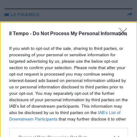
LA POLEMICA
Bufera per la richiesta del Csm:
vogliono un aumento degli
Il Tempo -
Do Not Process My Personal Information
stipendi
19/02/2026
If you wish to opt-out of the sale, sharing to third parties, or
processing of your personal or sensitive information for
targeted advertising by us, please use the below opt-out
L'INTERVISTA
section to confirm your selection. Please note that after your
"Io sto con Gratteri e Di Matteo".
opt-out request is processed you may continue seeing
Referendum giustizia, la
interest-based ads based on personal information utilized by
promessa di Gasparri
us or personal information disclosed to third parties prior to
your opt-out. You may separately opt-out of the further
18/02/2026
disclosure of your personal information by third parties on the
IAB’s list of downstream participants. This information may
LIBERI TUTTI
also be disclosed by us to third parties on the
IAB’s List of
Downstream Participants
that may further disclose it to other
Scarcerazioni e domiciliari dopo
third parties.
le violenze a Torino. Il
centrodestra insorge: