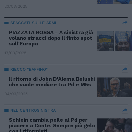
23/03/2025
SPACCATI SULLE ARMI
PIAZZATA ROSSA - A sinistra già
volano stracci dopo il finto spot
sull'Europa
17/03/2025
RIECCO "BAFFINO"
Il ritorno di John D'Alema Belushi
che vuole mediare tra Pd e M5s
04/03/2025
NEL CENTROSINISTRA
Schlein cambia pelle al Pd per
piacere a Conte. Sempre più gelo
con i riformisti