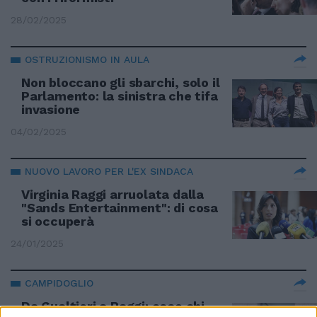
28/02/2025
OSTRUZIONISMO IN AULA
Non bloccano gli sbarchi, solo il
Parlamento: la sinistra che tifa
invasione
04/02/2025
NUOVO LAVORO PER L'EX SINDACA
Virginia Raggi arruolata dalla
"Sands Entertainment": di cosa
si occuperà
24/01/2025
CAMPIDOGLIO
Da Gualtieri a Raggi: ecco chi