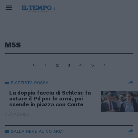
M5S
1
2
3
4
5
PIAZZISTA ROSSA
La doppia faccia di Schlein: fa
votare il Pd per le armi, poi
scende in piazza con Conte
05/04/2025
DALLA NEVE AL NO ARMI