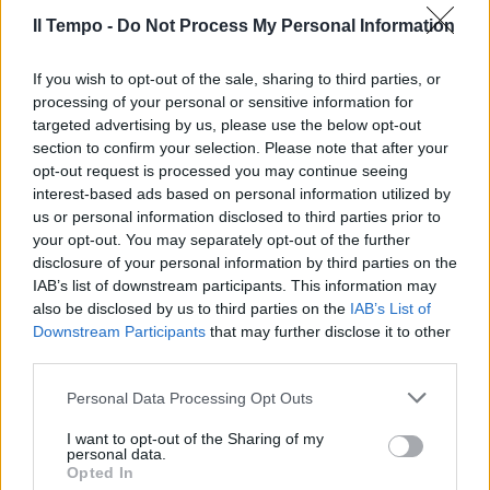
snobba l'Aula. Grillini a fondo
classifica
Il Tempo -
Do Not Process My Personal Information
20/01/2025
If you wish to opt-out of the sale, sharing to third parties, or
processing of your personal or sensitive information for
GUERRA TRA "VECCHI" E USCENTI
targeted advertising by us, please use the below opt-out
section to confirm your selection. Please note that after your
Conte e la grana del doppio
opt-out request is processed you may continue seeing
mandato: deroghe ad hoc per
interest-based ads based on personal information utilized by
pochi eletti
us or personal information disclosed to third parties prior to
20/01/2025
your opt-out. You may separately opt-out of the further
disclosure of your personal information by third parties on the
IAB’s list of downstream participants. This information may
DIMARTEDÌ
also be disclosed by us to third parties on the
IAB’s List of
"Facile stare all'opposizione.
Downstream Participants
that may further disclose it to other
Dov'è l'alternativa?": Padellaro
third parties.
infilza Pd e M5S
Personal Data Processing Opt Outs
15/01/2025
I want to opt-out of the Sharing of my
personal data.
LA CONTRADDIZIONE
Opted In