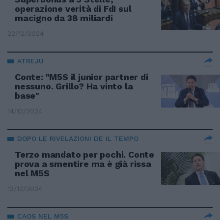
operazione verità di FdI sul
macigno da 38 miliardi
22/12/2024
ATREJU
Conte: "M5S il junior partner di
nessuno. Grillo? Ha vinto la
base"
14/12/2024
DOPO LE RIVELAZIONI DE IL TEMPO
Terzo mandato per pochi. Conte
prova a smentire ma è già rissa
nel M5S
13/12/2024
CAOS NEL M5S