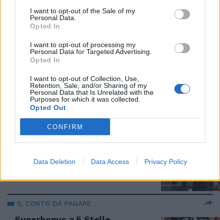
Todde, il giallo delle interviste
I want to opt-out of the Sale of my
"opposte": i video che la
Personal Data.
inguaiano
Opted In
07/01/2025
I want to opt-out of processing my
Personal Data for Targeted Advertising.
Opted In
ORE DI TENSIONE
I want to opt-out of Collection, Use,
Il caso Todde scuote il campo
Retention, Sale, and/or Sharing of my
largo. Piga (FdI): "Se ha barato,
Personal Data that Is Unrelated with the
Purposes for which it was collected.
si rivota"
Opted Out
04/01/2025
CONFIRM
CERNOBYL
Todde e la morale filu 'e ferru
Data Deletion
Data Access
Privacy Policy
04/01/2025
IL CONTO DA PAGARE
Superbonus a 5 Stelle,