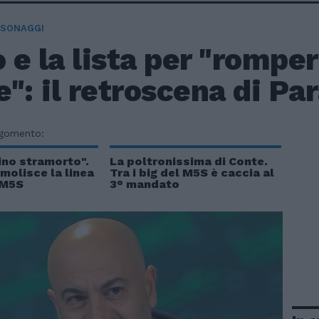
RSONAGGI
o e la lista per "romper
": il retroscena di Pa
rgomento:
ino stramorto".
La poltronissima di Conte.
molisce la linea
Tra i big del M5S è caccia al
l M5S
3° mandato