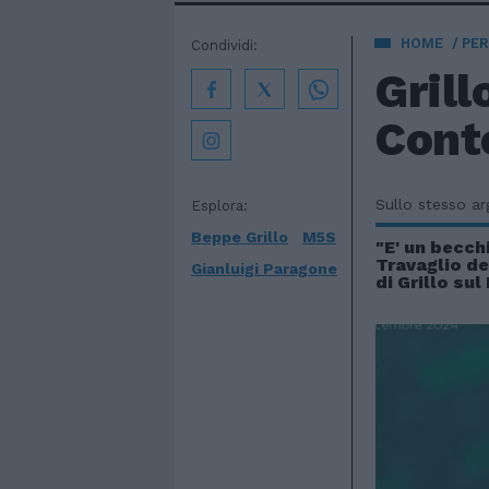
HOME
PE
Condividi:
Grill
Conte
Sullo stesso a
Esplora:
Beppe Grillo
M5S
"E' un becch
Travaglio de
Gianluigi Paragone
di Grillo su