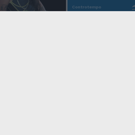
Controtempo
La modernità di Ulisse
po
nell'Odissea pop di
Christopher Nolan
o Anna, la rapper
rd cala un altro
icy
Condizioni Generali
Edicola digitale
Credits
 Privacy
Assistenza