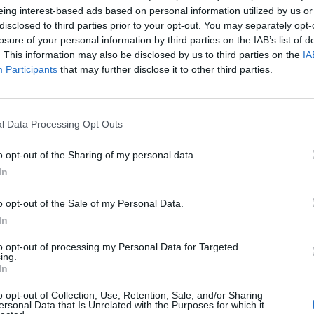
il retroscena che nelle ultime ore era già
eing interest-based ads based on personal information utilized by us or
o in rete. A un ritorno, Grillo, "ci sta
disclosed to third parties prior to your opt-out. You may separately opt-
ho elementi fondati per sostenerlo", ha
losure of your personal information by third parties on the IAB’s list of
. This information may also be disclosed by us to third parties on the
IA
Participants
that may further disclose it to other third parties.
l Data Processing Opt Outs
o opt-out of the Sharing of my personal data.
"E' un becchino
In
stramorto". Travaglio
demolisce la linea di
o opt-out of the Sale of my Personal Data.
Grillo sul M5S
In
to opt-out of processing my Personal Data for Targeted
ing.
In
o opt-out of Collection, Use, Retention, Sale, and/or Sharing
ersonal Data that Is Unrelated with the Purposes for which it