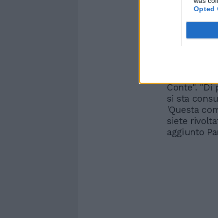
was col
Opted 
"Penso che st
del simbolo
il suo nome 
2 e il 3 per
spiegando ch
"sufficient
Conte". "Di 
si sta cons
'Questa comun
siete rivolta
aggiunto P