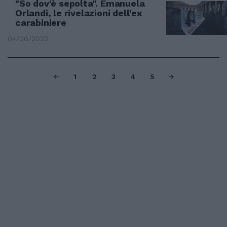
"So dov'è sepolta". Emanuela
Orlandi, le rivelazioni dell'ex
carabiniere
04/06/2023
1
2
3
4
5