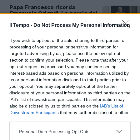
Papa Francesco ricorda
Emanuela Orlandi. Le parole del
Pontefice alla famiglia
Il Tempo -
Do Not Process My Personal Information
25/06/2023
If you wish to opt-out of the sale, sharing to third parties, or
TROVATI IN VATICANO
processing of your personal or sensitive information for
targeted advertising by us, please use the below opt-out
Caso Orlandi, speranze dal
section to confirm your selection. Please note that after your
nuovo filone: documenti inviati a
opt-out request is processed you may continue seeing
Piazzale Clodio
interest-based ads based on personal information utilized by
23/06/2023
us or personal information disclosed to third parties prior to
your opt-out. You may separately opt-out of the further
disclosure of your personal information by third parties on the
SCOOP AL TG1
IAB’s list of downstream participants. This information may
Nuove carte in Vaticano:
also be disclosed by us to third parties on the
IAB’s List of
terremoto sul caso Orlandi a 40
Downstream Participants
that may further disclose it to other
anni dalla scomparsa
third parties.
22/06/2023
Personal Data Processing Opt Outs