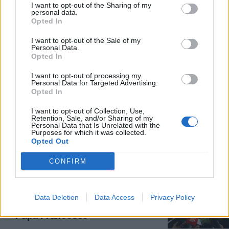
I want to opt-out of the Sharing of my
CASO ORLANDI
personal data.
Opted In
Quel filo tra Londra e il Vaticano:
"C'entra con la scomparsa di
I want to opt-out of the Sale of my
Emanuela"
Personal Data.
Opted In
20/06/2023
I want to opt-out of processing my
Personal Data for Targeted Advertising.
COMMISSIONE ORLANDI
Opted In
"Brutto segnale perché...", il
I want to opt-out of Collection, Use,
fratello di Emanuela all'attacco
Retention, Sale, and/or Sharing of my
dopo il rinvio per l'inchiesta
Personal Data that Is Unrelated with the
Purposes for which it was collected.
parlamentare
Opted Out
20/06/2023
CONFIRM
40 ANNI DALLA SCOMPARSA
"Aspetto una sua parola". Caso
Data Deletion
Data Access
Privacy Policy
Orlandi, l'appello del fratello a
Papa Francesco