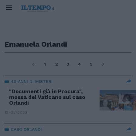
Emanuela Orlandi
1
2
3
4
5
40 ANNI DI MISTERI
"Documenti già in Procura",
mossa del Vaticano sul caso
Orlandi
12/07/2023
CASO ORLANDI