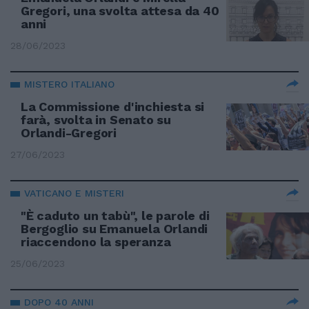
Gregori, una svolta attesa da 40
anni
28/06/2023
MISTERO ITALIANO
La Commissione d'inchiesta si
farà, svolta in Senato su
Orlandi-Gregori
27/06/2023
VATICANO E MISTERI
"È caduto un tabù", le parole di
Bergoglio su Emanuela Orlandi
riaccendono la speranza
25/06/2023
DOPO 40 ANNI