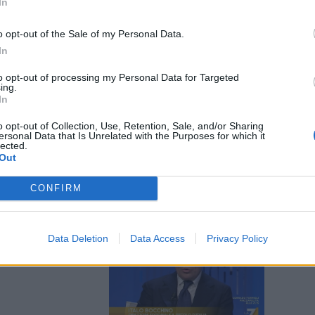
In
o opt-out of the Sale of my Personal Data.
In
to opt-out of processing my Personal Data for Targeted
lis, il
ing.
o il padre di
In
o opt-out of Collection, Use, Retention, Sale, and/or Sharing
ersonal Data that Is Unrelated with the Purposes for which it
lected.
Out
CONFIRM
sieme".
Data Deletion
Data Access
Privacy Policy
occia Salis