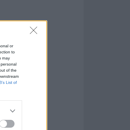
sonal or
ection to
ou may
 personal
out of the
 downstream
B’s List of