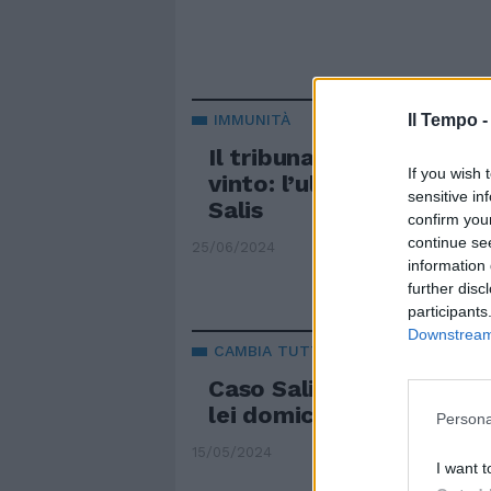
Il Tempo 
IMMUNITÀ
Il tribunale ungherse non
If you wish 
vinto: l’ultima battaglia
sensitive in
Salis
confirm you
continue se
25/06/2024
information 
further disc
participants
Downstream 
CAMBIA TUTTO
Caso Salis, accolta la ri
lei domiciliari a Budape
Persona
15/05/2024
I want t