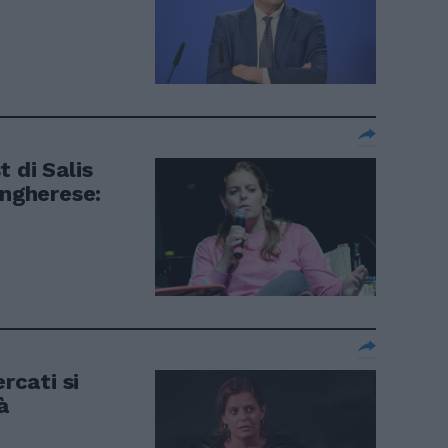
 di Salis
ungherese:
rcati si
à