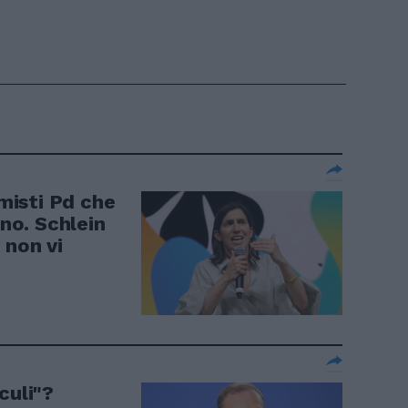
rmisti Pd che
o. Schlein
 non vi
culi"?