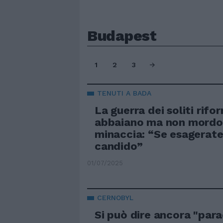
Budapest
1
2
3
TENUTI A BADA
La guerra dei soliti rifo
abbaiano ma non mordon
minaccia: “Se esagerate
candido”
01/07/2025
CERNOBYL
Si può dire ancora "para