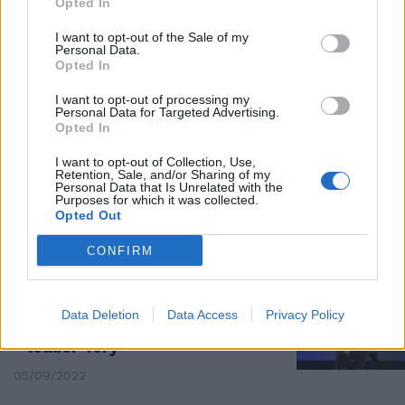
Opted In
" Boris Johnson pronto a
I want to opt-out of the Sale of my
ricandidarsi". La rivelazione del
Personal Data.
Times
Opted In
20/10/2022
I want to opt-out of processing my
Personal Data for Targeted Advertising.
Opted In
PREMIER USCENTE
I want to opt-out of Collection, Use,
"Come uno di quei razzi..."
Retention, Sale, and/or Sharing of my
Johnson, l'ultimo discorso
Personal Data that Is Unrelated with the
Purposes for which it was collected.
spiazza gli inglesi
Opted Out
06/09/2022
CONFIRM
IL PROFILO
Chi è la nuova Lady di ferro del
Data Deletion
Data Access
Privacy Policy
Regno Unito. Scelta la premier e
leader Tory
05/09/2022