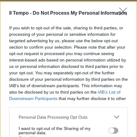
Putin e il gas russo, bomba di
Johnson su Draghi: "La sua
Il Tempo -
Do Not Process My Personal Information
prima reazione..."
If you wish to opt-out of the sale, sharing to third parties, or
23/11/2022
processing of your personal or sensitive information for
targeted advertising by us, please use the below opt-out
L'ANTI-BORIS
section to confirm your selection. Please note that after your
opt-out request is processed you may continue seeing
"Ho i voti". Sunak tradisce
interest-based ads based on personal information utilized by
Johnson e si candida a premier e
leader dei Tory
us or personal information disclosed to third parties prior to
your opt-out. You may separately opt-out of the further
22/10/2022
disclosure of your personal information by third parties on the
IAB’s list of downstream participants. This information may
also be disclosed by us to third parties on the
IAB’s List of
REGNO UNITO
Downstream Participants
that may further disclose it to other
Duello a tre per sostituire Liz
third parties.
Truss, chi è il favorito
Personal Data Processing Opt Outs
21/10/2022
I want to opt-out of the Sharing of my
personal data.
L'EX PREMIER