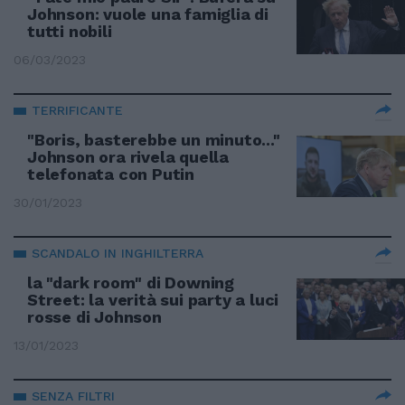
Johnson: vuole una famiglia di
tutti nobili
06/03/2023
TERRIFICANTE
"Boris, basterebbe un minuto..."
Johnson ora rivela quella
telefonata con Putin
30/01/2023
SCANDALO IN INGHILTERRA
la "dark room" di Downing
Street: la verità sui party a luci
rosse di Johnson
13/01/2023
SENZA FILTRI