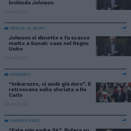
inchioda Johnson
15/06/2023
SPALLE AL MURO
Johnson si dimette e fa scacco
matto a Sunak: caos nel Regno
Unito
10/06/2023
MIGRANTI
“Imbarazzo, ci andò giù duro”. Il
retroscena sulla sfuriata a Re
Carlo
09/05/2023
ONORIFICENZE
“Fate mio padre Sir”. Bufera su