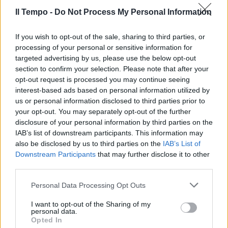
Flop di Majorino e Moratti:
Fontana supera senza problemi i
Il Tempo -
Do Not Process My Personal Information
due avversari
If you wish to opt-out of the sale, sharing to third parties, or
13/02/2023
processing of your personal or sensitive information for
targeted advertising by us, please use the below opt-out
TSUNAMI
section to confirm your selection. Please note that after your
opt-out request is processed you may continue seeing
"Vittoria". Salvini esulta, la prima
interest-based ads based on personal information utilized by
foto del doppio trionfo
us or personal information disclosed to third parties prior to
13/02/2023
your opt-out. You may separately opt-out of the further
disclosure of your personal information by third parties on the
IAB’s list of downstream participants. This information may
ELEZIONI REGIONALI
also be disclosed by us to third parties on the
IAB’s List of
I primi exit poll: Rocca tra 50.5 e
Downstream Participants
that may further disclose it to other
54,5%, Fontana tra 49,5% e
third parties.
53,5%
Personal Data Processing Opt Outs
13/02/2023
I want to opt-out of the Sharing of my
personal data.
LAZIO E LOMBARDIA
Opted In