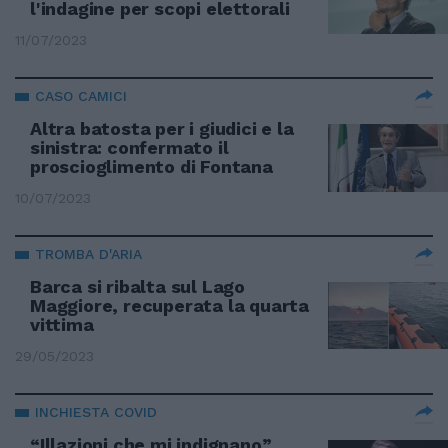
l'indagine per scopi elettorali
11/07/2023
CASO CAMICI
Altra batosta per i giudici e la
sinistra: confermato il
proscioglimento di Fontana
10/07/2023
TROMBA D'ARIA
Barca si ribalta sul Lago
Maggiore, recuperata la quarta
vittima
29/05/2023
INCHIESTA COVID
“Illazioni che mi indignano”.