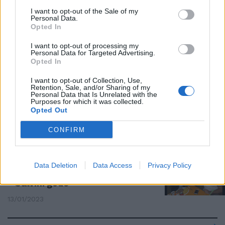
"Non c'è partita", il verdetto di
I want to opt-out of the Sale of my
Piepoli: come finiranno le
Personal Data.
Regionali
Opted In
17/01/2023
I want to opt-out of processing my
Personal Data for Targeted Advertising.
Opted In
CIFRE WINPOLL
I want to opt-out of Collection, Use,
Le elezioni in Lombardia hanno
Retention, Sale, and/or Sharing of my
già un vincitore: sondaggio choc
Personal Data that Is Unrelated with the
Purposes for which it was collected.
per la sinistra
Opted Out
15/01/2023
CONFIRM
VERSO LE REGIONALI
Resa dei bossiani in Lombardia:
Data Deletion
Data Access
Privacy Policy
nessuna lista per la Moratti.
Salvini gode
13/01/2023