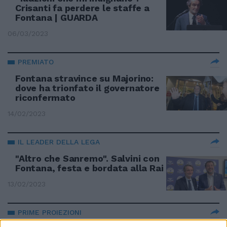
Crisanti fa perdere le staffe a
Fontana | GUARDA
06/03/2023
PREMIATO
Fontana stravince su Majorino:
dove ha trionfato il governatore
riconfermato
14/02/2023
IL LEADER DELLA LEGA
"Altro che Sanremo". Salvini con
Fontana, festa e bordata alla Rai
13/02/2023
PRIME PROIEZIONI