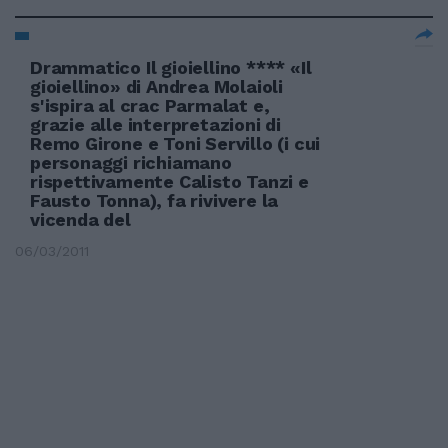
Drammatico Il gioiellino **** «Il
gioiellino» di Andrea Molaioli
s'ispira al crac Parmalat e,
grazie alle interpretazioni di
Remo Girone e Toni Servillo (i cui
personaggi richiamano
rispettivamente Calisto Tanzi e
Fausto Tonna), fa rivivere la
vicenda del
06/03/2011