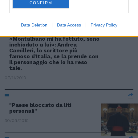
CONFIRM
07/11/2010
Data Deletion
Data Access
Privacy Policy
di ANTONIO ANGELI
«Montalbano mi ha fottuto, sono
inchiodato a lui»: Andrea
Camilleri, lo scrittore più
famoso d'Italia, se la prende con
il personaggio che lo ha reso
tale.
07/11/2010
"Paese bloccato da liti
personali"
30/09/2010