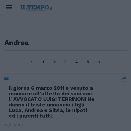
Andrea
1
2
3
4
5
Il giorno 6 marzo 2011 è venuto a
mancare all'affetto dei suoi cari
l' AVVOCATO LUIGI TERRINONI Ne
danno il triste annuncio i figli
Luca, Andrea e Silvia, le nipoti
ed i parenti tutti.
13/03/2011