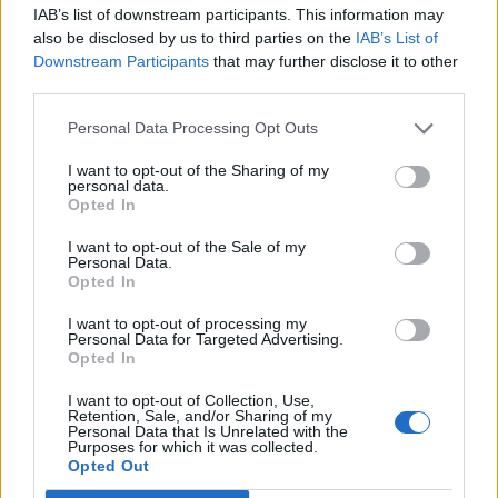
raccontato la grande epopea
IAB’s list of downstream participants. This information may
spirituale e materiale del
also be disclosed by us to third parties on the
IAB’s List of
Mediterraneo
Downstream Participants
that may further disclose it to other
(nell'indimenticato "Breviario
third parties.
mediterraneo"), una Venezia
"minima" e laterale (in "L'altra
Personal Data Processing Opt Outs
Venezia"), la drammatica
dissidenza antisovietica nell'Est
I want to opt-out of the Sharing of my
Euro
personal data.
Opted In
14/11/2010
I want to opt-out of the Sale of my
Personal Data.
Opted In
La strada fantasma del S.
I want to opt-out of processing my
Andrea chiude al traffico
Personal Data for Targeted Advertising.
Opted In
14/11/2010
I want to opt-out of Collection, Use,
Retention, Sale, and/or Sharing of my
Personal Data that Is Unrelated with the
Purposes for which it was collected.
di ANDREA GAGLIARDUCCI Roma,
Opted Out
5 novembre del 1943.