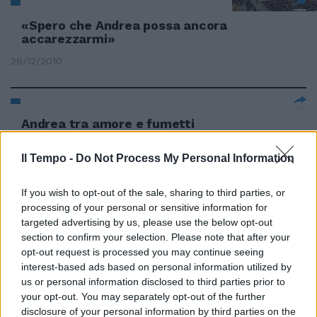
«Spero che Andrea possa ancora
accarezzarmi»
26/12/2010
Andrea tra amore e fumetti
24/12/2010
Il Tempo -
Do Not Process My Personal Information
If you wish to opt-out of the sale, sharing to third parties, or
Andrea De Paola nuovo
processing of your personal or sensitive information for
assessore all'Urbanistica
targeted advertising by us, please use the below opt-out
section to confirm your selection. Please note that after your
21/11/2010
opt-out request is processed you may continue seeing
interest-based ads based on personal information utilized by
us or personal information disclosed to third parties prior to
your opt-out. You may separately opt-out of the further
di ANDREA DI CONSOLI Dopo aver
disclosure of your personal information by third parties on the