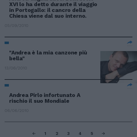
XVI lo ha detto durante il viaggio
in Portogallo: il cancro della
Chiesa viene dal suo interno.
05/09/2010
"Andrea è la mia canzone più
bella"
13/06/2010
Andrea Pirlo infortunato A
rischio il suo Mondiale
06/06/2010
1
2
3
4
5