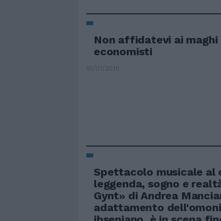
Non affidatevi ai maghi 
economisti
10/01/2010
Spettacolo musicale al 
leggenda, sogno e realt
Gynt» di Andrea Mancian
adattamento dell'omo
ibseniano, è in scena fin