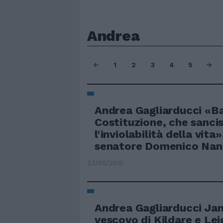
Andrea
1
2
3
4
5
Andrea Gagliarducci «Ba
Costituzione, che sanci
l'inviolabilità della vita
senatore Domenico Nani
23/05/2010
Andrea Gagliarducci Ja
vescovo di Kildare e Leig