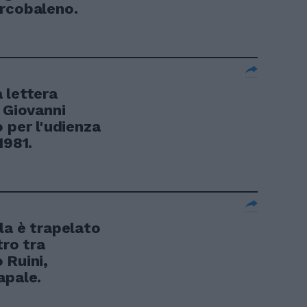
Arcobaleno.
 lettera
 Giovanni
 per l'udienza
1981.
la è trapelato
tro tra
 Ruini,
apale.