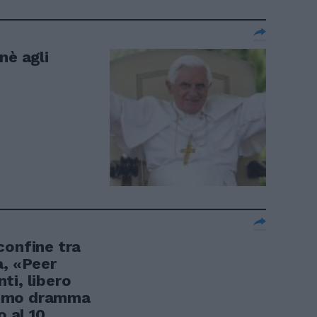
nè agli
confine tra
à, «Peer
ti, libero
nimo dramma
o al 10