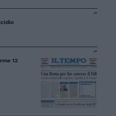
icidio
irme 12