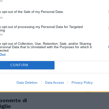
In
ricolose» sia
ateria
o opt-out of the Sale of my Personal Data.
a al pari di
In
i», sia «il
to opt-out of processing my Personal Data for Targeted
si commuove
ing.
te
In
o opt-out of Collection, Use, Retention, Sale, and/or Sharing
ersonal Data that Is Unrelated with the Purposes for which it
lected.
Out
 brano per il
CONFIRM
o»
Data Deletion
Data Access
Privacy Policy
sponente di
iglio