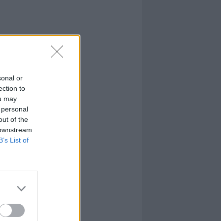
sonal or
ection to
ou may
 personal
out of the
 downstream
B’s List of