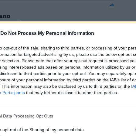
iano
cquaviva
-
Do Not Process My Personal Information
to opt-out of the sale, sharing to third parties, or processing of your per
formation for targeted advertising by us, please use the below opt-out s
r selection. Please note that after your opt-out request is processed y
Ò, di Götz
eing interest-based ads based on personal information utilized by us or
disclosed to third parties prior to your opt-out. You may separately opt-
s Krisch,
losure of your personal information by third parties on the IAB’s list of
ust, Irina
. This information may also be disclosed by us to third parties on the
IA
7. A Vienna,
Participants
that may further disclose it to other third parties.
l Data Processing Opt Outs
o opt-out of the Sharing of my personal data.
nedetto XVI