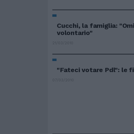
Cucchi, la famiglia: "Om
volontario"
21/03/2010
"Fateci votare Pdl": le f
07/03/2010