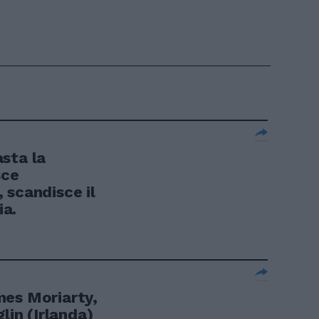
sta la
sce
», scandisce il
a.
mes Moriarty,
lin (Irlanda)