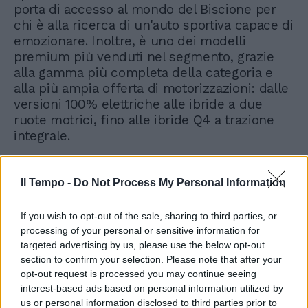
porta di accesso al mondo del Biscione per
chi è alla ricerca di un'auto sportiva capace di
emozionare. Inoltre, è uno dei modelli
premium più venduti nel segmento, grazie
alla gamma più completa della categoria e
alla più ampia offerta di motorizzazioni: dalle
versioni 100% elettriche alle ibride a due
ruote motrici, fino alle ibride Q4 a trazione
integrale.
Il Tempo -
Do Not Process My Personal Information
If you wish to opt-out of the sale, sharing to third parties, or
processing of your personal or sensitive information for
targeted advertising by us, please use the below opt-out
section to confirm your selection. Please note that after your
opt-out request is processed you may continue seeing
interest-based ads based on personal information utilized by
us or personal information disclosed to third parties prior to