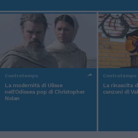
Controtempo
Controtempo
La modernità di Ulisse
La rinascita 
nell'Odissea pop di Christopher
canzoni di Va
Nolan