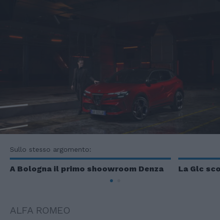
Sullo stesso argomento:
A Bologna il primo shoowroom Denza
La Glc sco
ALFA ROMEO