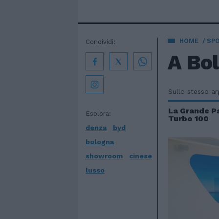
HOME
SP
Condividi:
A Bo
Sullo stesso a
La Grande P
Esplora:
Turbo 100
denza
byd
bologna
showroom
cinese
lusso