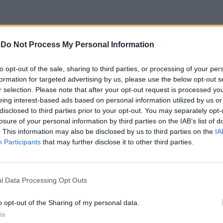
-
Do Not Process My Personal Information
ome hub di riferimento per il Centro-
, lo spazio offre un'esperienza immersiva e
to opt-out of the sale, sharing to third parties, or processing of your per
u misura per far scoprire ai clienti la
formation for targeted advertising by us, please use the below opt-out s
DENZA. La nascita dello showroom si deve
r selection. Please note that after your opt-out request is processed y
ia con il Gruppo BARCHETTI, guidato da Ivo
eing interest-based ads based on personal information utilized by us or
disclosed to third parties prior to your opt-out. You may separately opt-
rchetti, solida realtà automotive italiana
losure of your personal information by third parties on the IAB’s list of
ltre un secolo che oggi conta 16 marchi e
. This information may also be disclosed by us to third parties on the
IA
i sul territorio.
Participants
that may further disclose it to other third parties.
l Data Processing Opt Outs
o opt-out of the Sharing of my personal data.
I 25 anni di Nissan More
In