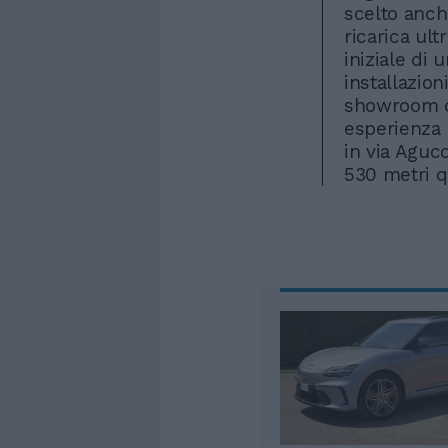
scelto anch
ricarica ult
iniziale di
installazion
showroom di
esperienza
in via Agucc
530 metri q