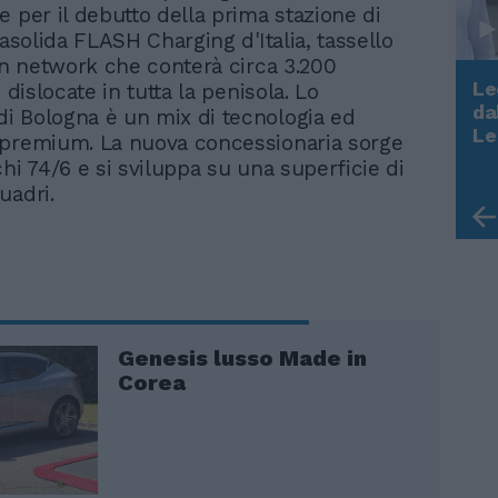
e per il debutto della prima stazione di
rasolida FLASH Charging d'Italia, tassello
 un network che conterà circa 3.200
Le
i dislocate in tutta la penisola. Lo
da
 Bologna è un mix di tecnologia ed
Rudy Giuliani a Come States?
Le
 premium. La nuova concessionaria sorge
Trump, Meloni e la strategia
hi 74/6 e si sviluppa su una superficie di
americana
uadri.
Genesis lusso Made in
Corea