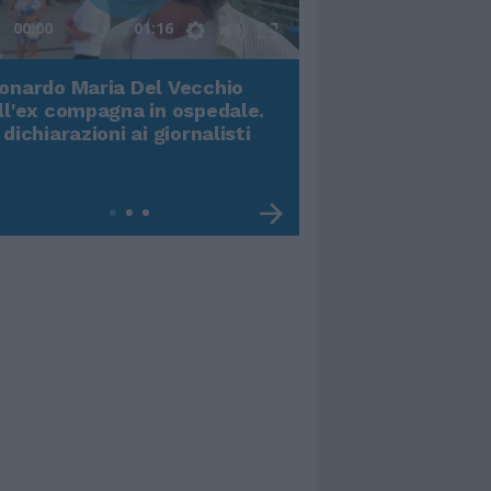
00:00
01:16
onardo Maria Del Vecchio
Terremoto, viene g
ll'ex compagna in ospedale.
video impressiona
 dichiarazioni ai giornalisti