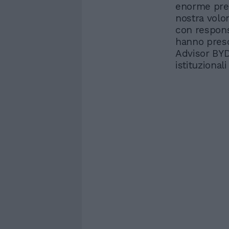
enorme pres
nostra volon
con respons
hanno preso
Advisor BYD
istituzional