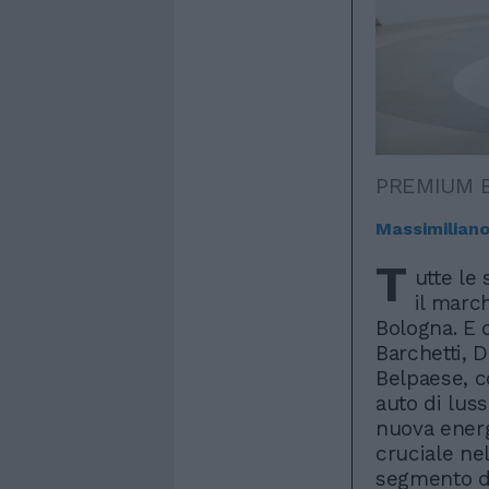
PREMIUM 
Massimiliano 
T
utte le
il marc
Bologna. E 
Barchetti, 
Belpaese, co
auto di luss
nuova energ
cruciale ne
segmento de