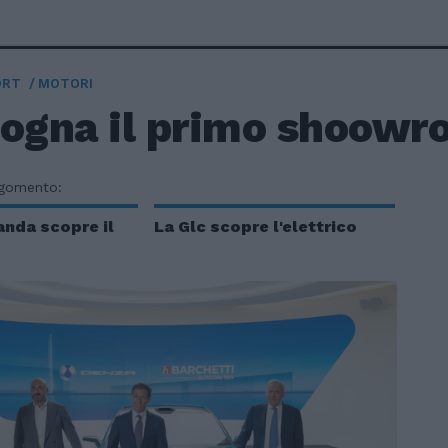
ORT
MOTORI
logna il primo shoow
rgomento:
anda scopre il
La Glc scopre l'elettrico