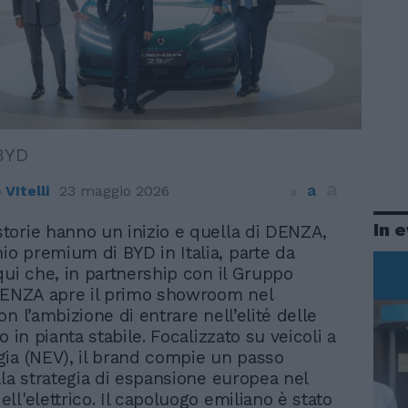
BYD
a
a
VItelli
23 maggio 2026
a
In 
 storie hanno un inizio e quella di DENZA,
hio premium di BYD in Italia, parte da
qui che, in partnership con il Gruppo
DENZA apre il primo showroom nel
n l’ambizione di entrare nell’elité delle
o in pianta stabile. Focalizzato su veicoli a
ia (NEV), il brand compie un passo
lla strategia di espansione europea nel
ll'elettrico. Il capoluogo emiliano è stato