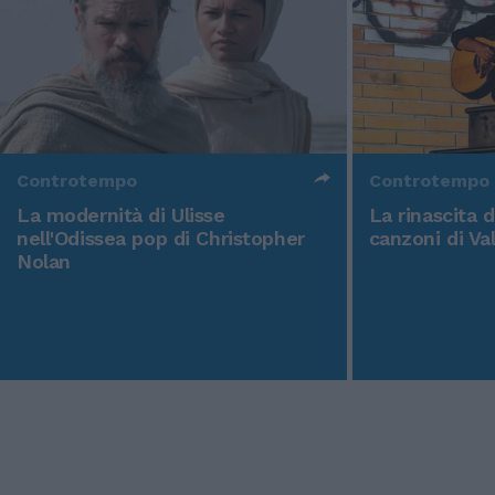
Controtempo
Controtempo
La modernità di Ulisse
La rinascita 
nell'Odissea pop di Christopher
canzoni di Va
Nolan