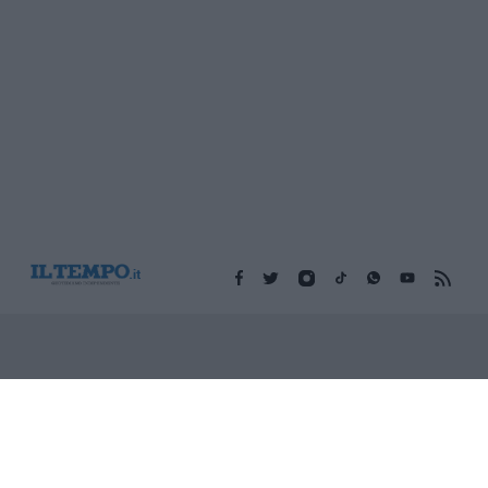
Edicola digitale
Il Tempo Shopping
Cookie Policy
Privacy Policy
Condizioni Generali
Contatti
Pubblicità
Credits