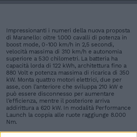
Impressionanti i numeri della nuova proposta
di Maranello: oltre 1.000 cavalli di potenza in
boost mode, 0-100 km/h in 2,5 secondi,
velocità massima di 310 km/h e autonomia
superiore a 530 chilometri. La batteria ha
capacità lorda di 122 kWh, architettura fino a
880 Volt e potenza massima di ricarica di 350
kW. Monta quattro motori elettrici, due per
asse, con l'anteriore che sviluppa 210 kW e
può essere disconnesso per aumentare
l'efficienza, mentre il posteriore arriva
addirittura a 620 kW. In modalità Performance
Launch la coppia alle ruote raggiunge 8.000
Nm.
La Luce sarà prodotta a Maranello nell'e-