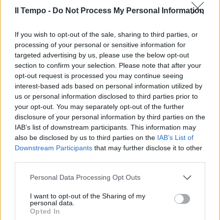
building, il nuovo impianto inaugurato nel
Il Tempo -
Do Not Process My Personal Information
2024 e pensato per gestire modelli termici,
ibridi ed elettrici. Anche il prezzo è
If you wish to opt-out of the sale, sharing to third parties, or
assolutamente esclusivo, a partire da 550
processing of your personal or sensitive information for
mila euro.
targeted advertising by us, please use the below opt-out
section to confirm your selection. Please note that after your
opt-out request is processed you may continue seeing
interest-based ads based on personal information utilized by
us or personal information disclosed to third parties prior to
your opt-out. You may separately opt-out of the further
disclosure of your personal information by third parties on the
IAB’s list of downstream participants. This information may
also be disclosed by us to third parties on the
IAB’s List of
Downstream Participants
that may further disclose it to other
third parties.
Personal Data Processing Opt Outs
I want to opt-out of the Sharing of my
personal data.
Opted In