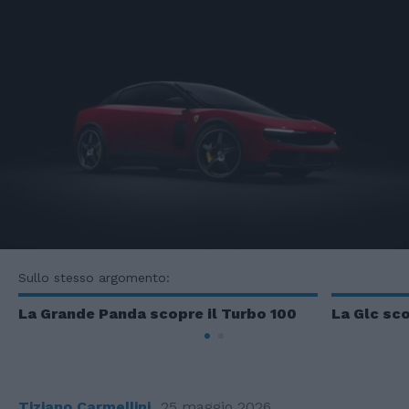
Sullo stesso argomento:
La Grande Panda scopre il Turbo 100
La Glc sco
Tiziano Carmellini
25 maggio 2026