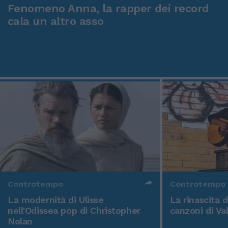
Fenomeno Anna, la rapper dei record
cala un altro asso
Controtempo
Controtempo
La modernità di Ulisse
La rinascita 
nell'Odissea pop di Christopher
canzoni di Va
Nolan