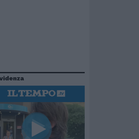
evidenza