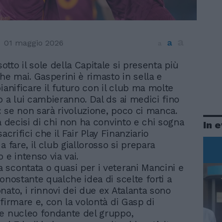
a
a
01 maggio 2026
a
sotto il sole della Capitale si presenta più
he mai. Gasperini è rimasto in sella e
ianificare il futuro con il club ma molte
o a lui cambieranno. Dal ds ai medici fino
i: se non sarà rivoluzione, poco ci manca.
à decisi di chi non ha convinto e chi sogna
In 
i sacrifici che il Fair Play Finanziario
a fare, il club giallorosso si prepara
 e intenso via vai.
scontata o quasi per i veterani Mancini e
onostante qualche idea di scelte forti a
nato, i rinnovi dei due ex Atalanta sono
firmare e, con la volontà di Gasp di
e nucleo fondante del gruppo,