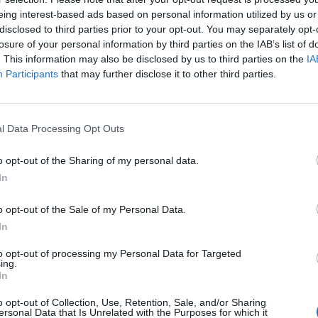
 nella Capitale dovrà essere impegnativo
eing interest-based ads based on personal information utilized by us or
 che però proseguirebbe molto volentieri
disclosed to third parties prior to your opt-out. You may separately opt-
con la maglia che veste dal 2022.
losure of your personal information by third parties on the IAB’s list of
. This information may also be disclosed by us to third parties on the
IA
 diversa la situazione del
Participants
that may further disclose it to other third parties.
sta col quale qualche dialogo più
o c’è stato. Gasp confermerebbe
l’ottica di un reparto offensivo ricco di
che e di esperienza. Finora il club era
l Data Processing Opt Outs
ffrire circa un terzo dello stipendio
l’ex capitano, ma ora le cose potrebbero
o opt-out of the Sharing of my personal data.
In
ei sacrificabili nell’ottica delle cessioni da
l 30 giugno i primi nomi della lista sono
o opt-out of the Sale of my Personal Data.
né e N’Dicka mentre più indietro i profili
In
vilar. La Roma lascerà andare tutti gli altri
to opt-out of processing my Personal Data for Targeted
cetto Malen (Zaragoza. Venturino, Ferguson
ing.
 e perderà probabilmente, oltre a El
In
 scadenza, anche Celik che da settimane
o opt-out of Collection, Use, Retention, Sale, and/or Sharing
ltri club. Anche se sul destino del turco,
ersonal Data that Is Unrelated with the Purposes for which it