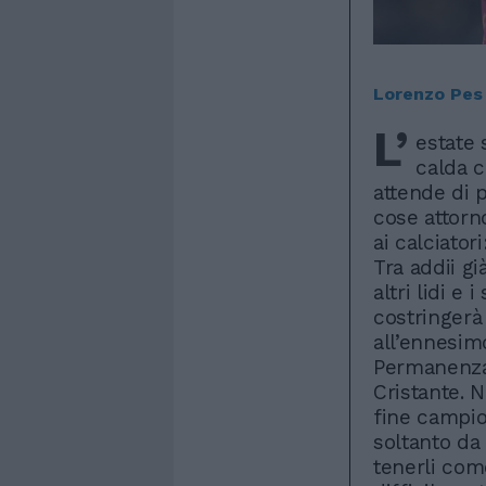
Lorenzo Pes
L’
estate 
calda c
attende di p
cose attorn
ai calciator
Tra addii gi
altri lidi e 
costringerà 
all’ennesimo
Permanenza 
Cristante. N
fine campio
soltanto da 
tenerli com