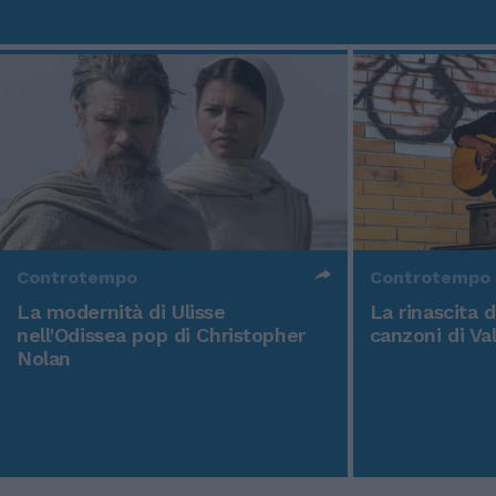
Controtempo
Controtempo
La modernità di Ulisse
La rinascita 
nell'Odissea pop di Christopher
canzoni di Va
Nolan