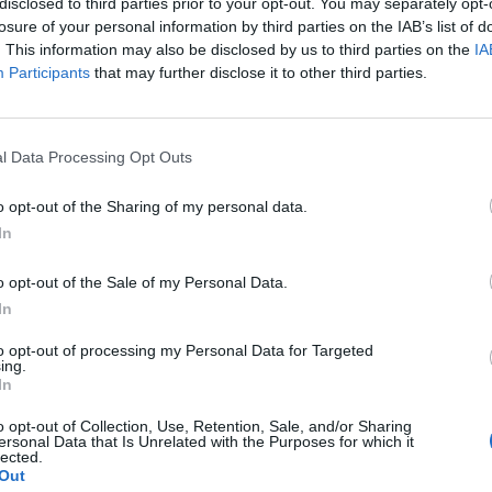
disclosed to third parties prior to your opt-out. You may separately opt-
finisce sul podio
losure of your personal information by third parties on the IAB’s list of
. This information may also be disclosed by us to third parties on the
IA
Participants
that may further disclose it to other third parties.
l Data Processing Opt Outs
o opt-out of the Sharing of my personal data.
In
rcato poi in tanti guardano ai gioielli
o opt-out of the Sale of my Personal Data.
a nerazzurra. Milan Skriniar e Alessandro
In
rano le attenzioni di molti club.
o ci sono il Manchester United e il
to opt-out of processing my Personal Data for Targeted
he però sta lavorando su Pau Torres del
ing.
In
n un affare che comprende anche Lo Celso.
 Devils guardano allo spagnolo in duello
o opt-out of Collection, Use, Retention, Sale, and/or Sharing
astoni. Per quanto riguarda Skriniar gli
ersonal Data that Is Unrelated with the Purposes for which it
lected.
si è sottoposto dopo l’infortunio in
Out
hanno confermato il problema muscolare