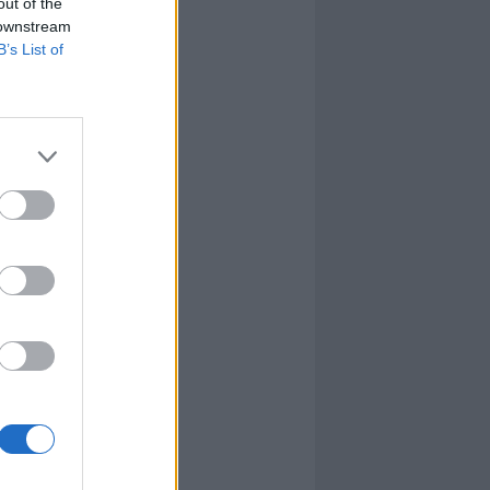
out of the
 downstream
B’s List of