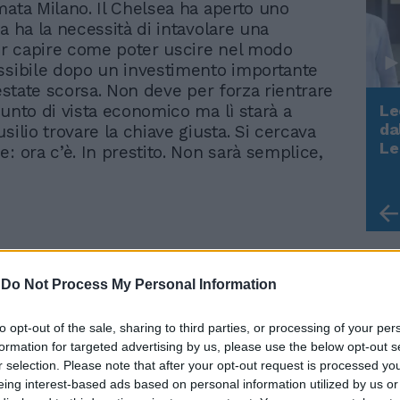
mata Milano. Il Chelsea ha aperto uno
a ha la necessità di intavolare una
per capire come poter uscire nel modo
ssibile dopo un investimento importante
’estate scorsa. Non deve per forza rientrare
Le
punto di vista economico ma lì starà a
da
silio trovare la chiave giusta. Si cercava
Rudy Giuliani a Come States?
Le
: ora c’è. In prestito. Non sarà semplice,
Trump, Meloni e la strategia
americana
-
Do Not Process My Personal Information
to opt-out of the sale, sharing to third parties, or processing of your per
Messi vince il Pallone
formation for targeted advertising by us, please use the below opt-out s
d'Oro 2021. Battuto
r selection. Please note that after your opt-out request is processed y
eing interest-based ads based on personal information utilized by us or
Lewandoski, Jorginho