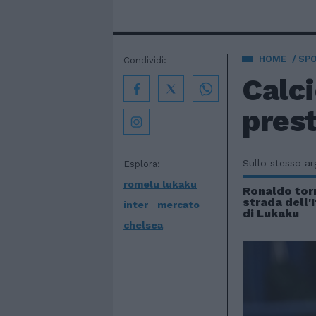
HOME
SP
Condividi:
Calc
prest
Sullo stesso a
Esplora:
romelu lukaku
Ronaldo torn
strada dell'I
inter
mercato
di Lukaku
chelsea