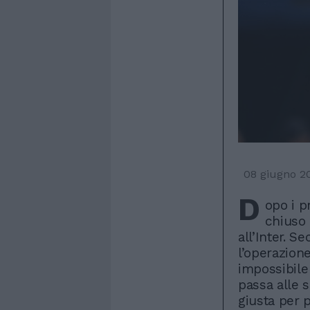
08 giugno 2
D
opo i p
chiuso 
all’Inter. S
l’operazion
impossibile
passa alle 
giusta per 