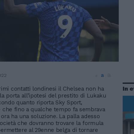
a
a
022
a
In 
rimi contatti londinesi il Chelsea non ha
la porta all’ipotesi del prestito di Lukaku
econdo quanto riporta Sky Sport,
e che fino a qualche tempo fa sembrava
 ora ha una soluzione. La palla adesso
società che dovranno trovare la formula
permettere al 29enne belga di tornare