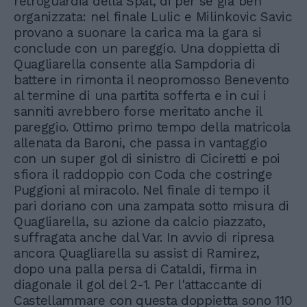
retroguardia della Spal, di per sé già ben
organizzata: nel finale Lulic e Milinkovic Savic
provano a suonare la carica ma la gara si
conclude con un pareggio. Una doppietta di
Quagliarella consente alla Sampdoria di
battere in rimonta il neopromosso Benevento
al termine di una partita sofferta e in cui i
sanniti avrebbero forse meritato anche il
pareggio. Ottimo primo tempo della matricola
allenata da Baroni, che passa in vantaggio
con un super gol di sinistro di Ciciretti e poi
sfiora il raddoppio con Coda che costringe
Puggioni al miracolo. Nel finale di tempo il
pari doriano con una zampata sotto misura di
Quagliarella, su azione da calcio piazzato,
suffragata anche dal Var. In avvio di ripresa
ancora Quagliarella su assist di Ramirez,
dopo una palla persa di Cataldi, firma in
diagonale il gol del 2-1. Per l'attaccante di
Castellammare con questa doppietta sono 110