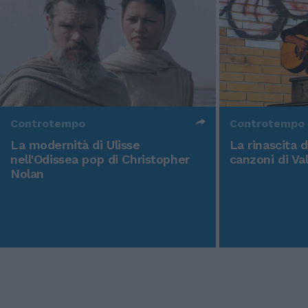
Controtempo
Controtempo
La modernità di Ulisse
La rinascita 
nell'Odissea pop di Christopher
canzoni di Va
Nolan