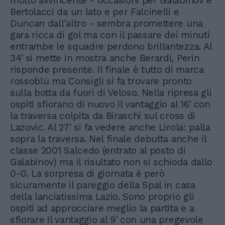
molto avvincente - occasioni per Galabinov e
Bertolacci da un lato e per Falcinelli e
Duncan dall'altro - sembra promettere una
gara ricca di gol ma con il passare dei minuti
entrambe le squadre perdono brillantezza. Al
34' si mette in mostra anche Berardi, Perin
risponde presente. Il finale è tutto di marca
rossoblù ma Consigli si fa trovare pronto
sulla botta da fuori di Veloso. Nella ripresa gli
ospiti sfiorano di nuovo il vantaggio al 16' con
la traversa colpita da Biraschi sul cross di
Lazovic. Al 27' si fa vedere anche Lirola: palla
sopra la traversa. Nel finale debutta anche il
classe 2001 Salcedo (entrato al posto di
Galabinov) ma il risultato non si schioda dallo
0-0. La sorpresa di giornata è però
sicuramente il pareggio della Spal in casa
della lanciatissima Lazio. Sono proprio gli
ospiti ad approcciare meglio la partita e a
sfiorare il vantaggio al 9' con una pregevole