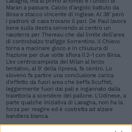
Lasagna, ma al primo affondo è l'undici di
Maran a passare. Calcio d'angolo battuto da
Birsa e stacco vincente di Inglese. Al 38' però
i padroni di casa trovano il pari. De Paul lavora
bene sulla destra servendo al centro un
rasoterra per Thereau che dal limite dell'area
di controbalzo trafigge Sorrentino. Il Chievo
torna a macinare gioco e in chiusura di
frazione per due volte sfiora il 2-1 con Birsa.
L'ex centrocampista del Milan al terzo
tentativo, al 9' della ripresa, fa centro. Lo
sloveno fa partire una conclusione carica
d'effetto da fuori area che beffa Scuffet,
leggermente fuori dai pali e ingannato dalla
traiettoria a scendere del pallone. L'Udinese, a
parte qualche iniziativa di Lasagna, non ha la
forza per reagire ed è costretta ad alzare
bandiera bianca.