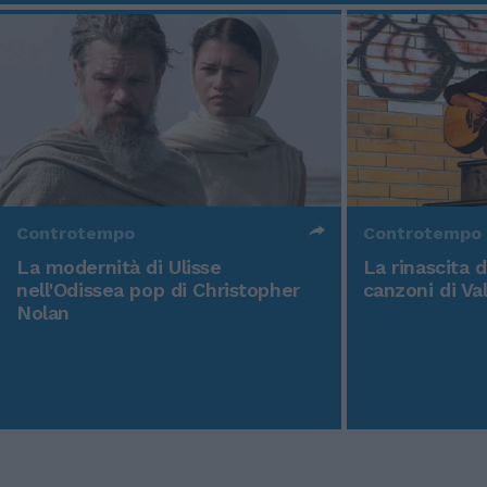
Controtempo
Controtempo
La modernità di Ulisse
La rinascita 
nell'Odissea pop di Christopher
canzoni di Va
Nolan