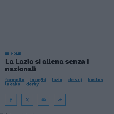
HOME
La Lazio si allena senza i
nazionali
formello
inzaghi
lazio
de vrij
bastos
lukako
derby