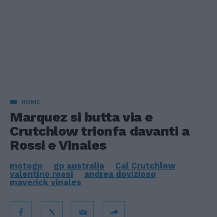
HOME
Marquez si butta via e
Crutchlow trionfa davanti a
Rossi e Vinales
motogp
gp australia
Cal Crutchlow
valentino rossi
andrea dovizioso
maverick vinales