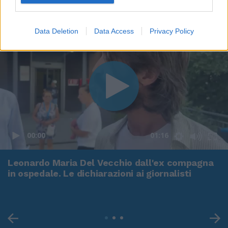
Data Deletion
Data Access
Privacy Policy
00:00
01:16
Leonardo Maria Del Vecchio dall'ex compagna
in ospedale. Le dichiarazioni ai giornalisti