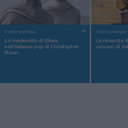
Controtempo
Controtempo
La modernità di Ulisse
La rinascita 
nell'Odissea pop di Christopher
canzoni di Va
Nolan