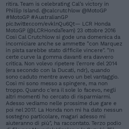
ritira. Team is celebrating Cal's victory in
Phillip Island. @calcrutchlow @MotoGP
#MotoGP #AustralianGP
pic.twitter.com/evklnQu6Qt— LCR Honda
MotoGP (@LCRHondaTeam) 23 ottobre 2016
Così Cal Crutchlow si gode una domenica da
incorniciare anche se ammette "con Marquez
in pista sarebbe stato difficile vincere". "In
certe curve la gomma davanti era davvero
critica. Non volevo ripetere l'errore del 2014
(era secondo con la Ducati, ndr), quando
sono caduto mentre avevo un bel vantaggio.
Così mi sono messo a spingere, ma non
troppo. Quando c'era il sole lo facevo, negli
altri momenti ho cercato di risparmiarmi.
Adesso vediamo nelle prossime due gare e
poi nel 2017. La Honda non mi ha dato nessun
sostegno particolare, magari adesso mi
aiuteranno di più", ha raccontato. Terzo podio