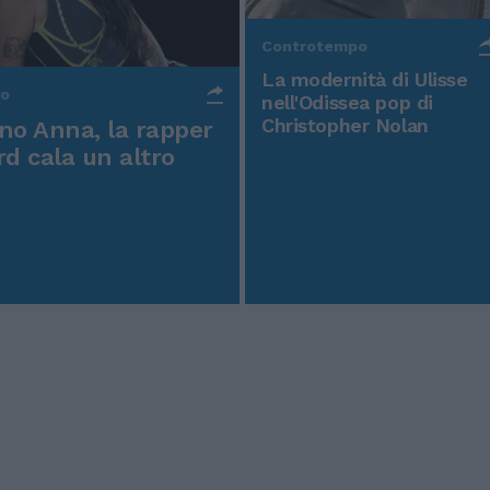
Controtempo
La modernità di Ulisse
po
nell'Odissea pop di
Christopher Nolan
o Anna, la rapper
rd cala un altro