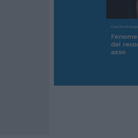
Controtem
Fenomen
dei reco
asso