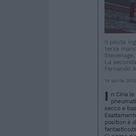
Il pilota i
terza manch
Stevenage, 
La seconda 
Fernando A
14 aprile 201
I
n Cina le
pneumatic
secco e bas
Esattamente
position è 
fantastico,