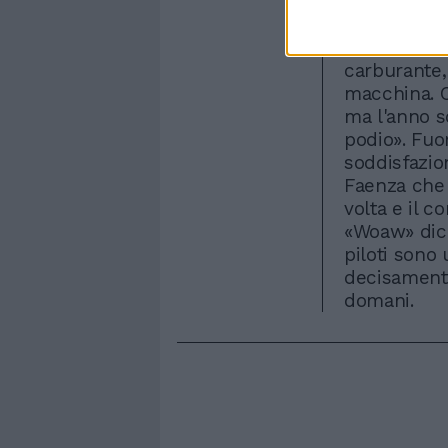
usate. Elim
dopo aver a
benzina. «H
carburante
macchina. C
ma l'anno s
podio». Fuo
soddisfazio
Faenza che 
volta e il c
«Woaw» dice 
piloti sono
decisamente
domani.