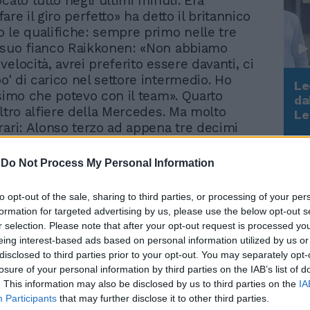
cato tutto negli ultimi minuti. Era
are il giro perfetto» ha detto il britannico
 le qualifiche: sempre primo nelle tre
 suo fianco Raikkonen: «Non abbiamo
elocità, avrei preferito essere davanti, ci
' di carico nel settore intermedio. Ho
Le
ssimo che potevo con il team». Quarto
da
Rudy Giuliani a Come States?
altro alfiere della Mercedes. Ma molto
Le
Trump, Meloni e la strategia
rari: Alonso terzo ad appena tre decimi
americana
e Massa quinto. Entrambi davanti alle Red
ranno una partenza complicata. Ma
-
Do Not Process My Personal Information
mezzo pieno o mezzo vuoto Risponde
 Pat Fry: «Non so se ci aspettavamo di
to opt-out of the sale, sharing to third parties, or processing of your per
Mercedes è sempre stata veloce su questa
formation for targeted advertising by us, please use the below opt-out s
egia interessante quella di Red Bull e
r selection. Please note that after your opt-out request is processed y
i abbiamo scelto la via più semplice e
eing interest-based ads based on personal information utilized by us or
ani vedremo chi ha fatto la scelta giusta».
disclosed to third parties prior to your opt-out. You may separately opt-
più Alonso: «Sono molto contento del
losure of your personal information by third parties on the IAB’s list of
. This information may also be disclosed by us to third parties on the
IA
bbiamo una macchina competitiva che
Participants
that may further disclose it to other third parties.
ene ai cambiamenti. Abbiamo un set-up