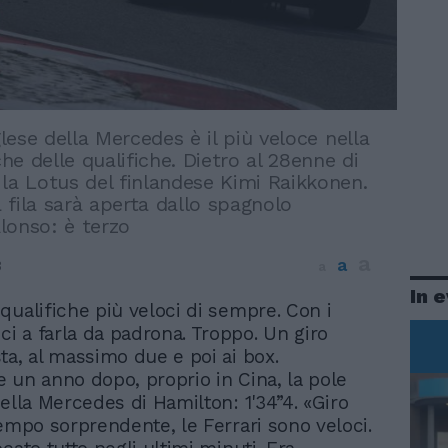
nglese della Mercedes è il più veloce nella
e delle qualifiche. Dietro al 28enne di
la Lotus del finlandese Kimi Raikkonen.
fila sarà aperta dallo spagnolo
lonso: è terzo
a
a
3
a
In 
 qualifiche più veloci di sempre. Con i
i a farla da padrona. Troppo. Un giro
ta, al massimo due e poi ai box.
 un anno dopo, proprio in Cina, la pole
della Mercedes di Hamilton: 1'34”4. «Giro
tempo sorprendente, le Ferrari sono veloci.