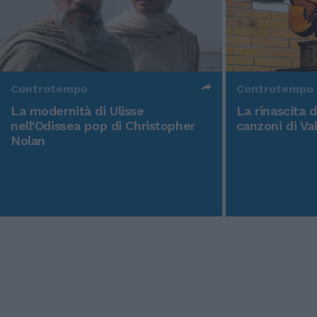
Controtempo
Controtempo
La modernità di Ulisse
La rinascita 
nell'Odissea pop di Christopher
canzoni di Va
Nolan