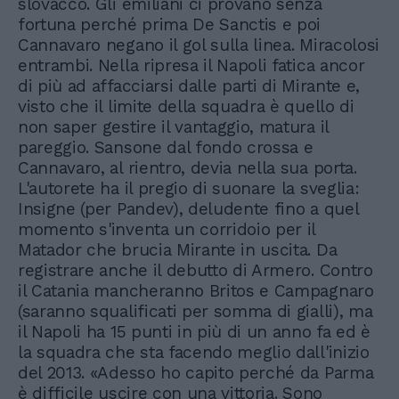
slovacco. Gli emiliani ci provano senza
fortuna perché prima De Sanctis e poi
Cannavaro negano il gol sulla linea. Miracolosi
entrambi. Nella ripresa il Napoli fatica ancor
di più ad affacciarsi dalle parti di Mirante e,
visto che il limite della squadra è quello di
non saper gestire il vantaggio, matura il
pareggio. Sansone dal fondo crossa e
Cannavaro, al rientro, devia nella sua porta.
L'autorete ha il pregio di suonare la sveglia:
Insigne (per Pandev), deludente fino a quel
momento s'inventa un corridoio per il
Matador che brucia Mirante in uscita. Da
registrare anche il debutto di Armero. Contro
il Catania mancheranno Britos e Campagnaro
(saranno squalificati per somma di gialli), ma
il Napoli ha 15 punti in più di un anno fa ed è
la squadra che sta facendo meglio dall'inizio
del 2013. «Adesso ho capito perché da Parma
è difficile uscire con una vittoria. Sono