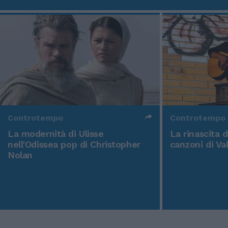
Controtempo
Controtempo
La modernità di Ulisse
La rinascita 
nell'Odissea pop di Christopher
canzoni di Va
Nolan