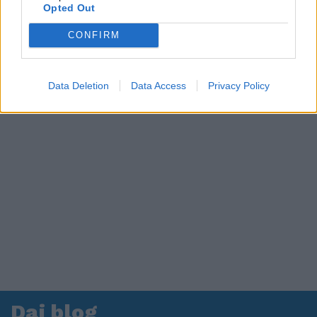
in ospedale. Le dichiarazioni ai giornalisti
Opted Out
CONFIRM
Data Deletion
Data Access
Privacy Policy
Dai blog