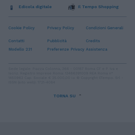
Edicola digitale
Il Tempo Shopping
Cookie Policy
Privacy Policy
Condizioni Generali
Contatti
Pubblicità
Credits
Modello 231
Preferenze Privacy
Assistenza
Sede legale: Piazza Colonna, 366 - 00187 Roma CF e P. Iva e
Iscriz. Registro Imprese Roma: 13486391009 REA Roma n°
1450962 Cap. Sociale € 25.000,00 i.v. © Copyright IlTempo. Srl -
ISSN (sito web): 1721-4084
TORNA SU