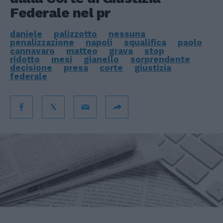
Federale nel pr
daniele
palizzotto
nessuna
penalizzazione
napoli
squalifica
paolo
cannavaro
matteo
grava
stop
ridotto
mesi
gianello
sorprendente
decisione
presa
corte
giustizia
federale