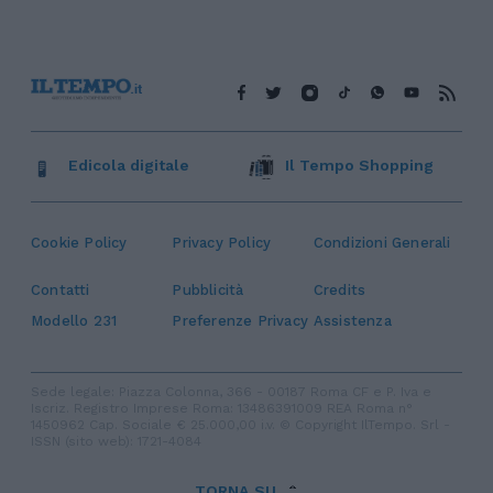
Edicola digitale
Il Tempo Shopping
Cookie Policy
Privacy Policy
Condizioni Generali
Contatti
Pubblicità
Credits
Modello 231
Preferenze Privacy
Assistenza
Sede legale: Piazza Colonna, 366 - 00187 Roma CF e P. Iva e
Iscriz. Registro Imprese Roma: 13486391009 REA Roma n°
1450962 Cap. Sociale € 25.000,00 i.v. © Copyright IlTempo. Srl -
ISSN (sito web): 1721-4084
TORNA SU