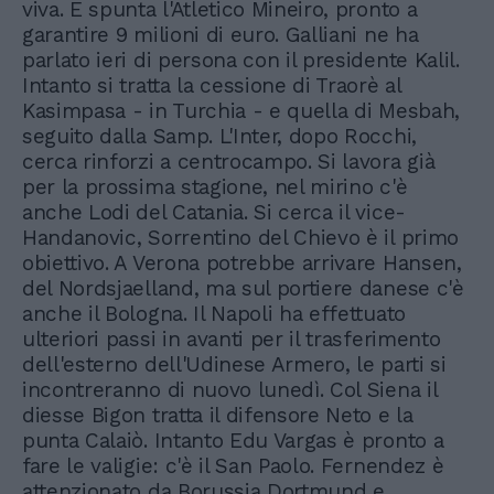
viva. E spunta l'Atletico Mineiro, pronto a
garantire 9 milioni di euro. Galliani ne ha
parlato ieri di persona con il presidente Kalil.
Intanto si tratta la cessione di Traorè al
Kasimpasa - in Turchia - e quella di Mesbah,
seguito dalla Samp. L'Inter, dopo Rocchi,
cerca rinforzi a centrocampo. Si lavora già
per la prossima stagione, nel mirino c'è
anche Lodi del Catania. Si cerca il vice-
Handanovic, Sorrentino del Chievo è il primo
obiettivo. A Verona potrebbe arrivare Hansen,
del Nordsjaelland, ma sul portiere danese c'è
anche il Bologna. Il Napoli ha effettuato
ulteriori passi in avanti per il trasferimento
dell'esterno dell'Udinese Armero, le parti si
incontreranno di nuovo lunedì. Col Siena il
diesse Bigon tratta il difensore Neto e la
punta Calaiò. Intanto Edu Vargas è pronto a
fare le valigie: c'è il San Paolo. Fernendez è
attenzionato da Borussia Dortmund e