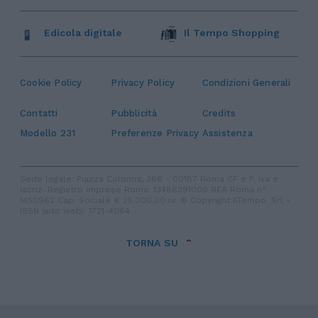
Edicola digitale
Il Tempo Shopping
Cookie Policy
Privacy Policy
Condizioni Generali
Contatti
Pubblicità
Credits
Modello 231
Preferenze Privacy
Assistenza
Sede legale: Piazza Colonna, 366 - 00187 Roma CF e P. Iva e
Iscriz. Registro Imprese Roma: 13486391009 REA Roma n°
1450962 Cap. Sociale € 25.000,00 i.v. © Copyright IlTempo. Srl -
ISSN (sito web): 1721-4084
TORNA SU