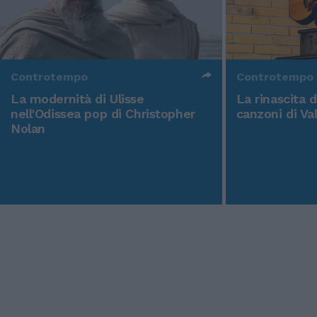
Controtempo
Controtempo
La modernità di Ulisse
La rinascita 
nell'Odissea pop di Christopher
canzoni di Va
Nolan