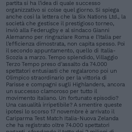
partita si ha l'idea di quale successo
organizzativo si colse quel giorno. Si spiega
anche così la lettera che la Six Nations Ltd., la
società che gestisce il prestigioso torneo,
inviò alla Federugby e al sindaco Gianni
Alemanno per ringraziare Roma e l'Italia per
l'efficienza dimostrata, non capita spesso. Poi
il secondo appuntamento, quello di Italia-
Scozia a marzo. Tempo splendido, Villaggio
Terzo Tempo preso d'assalto da 74.000
spettatori entusiasti che regalarono poi un
Olimpico straordinario per la vittoria di
Parisse e compagni sugli Highlanders, ancora
un successo clamoroso per tutto il
movimento italiano. Un fortunato episodio?
Una casualità irripetibile? A smentire queste
ipotesi lo scorso 17 novembre è arrivato il
Cariparma Test Match Italia-Nuova Zelanda
che ha registrato oltre 74.000 spettatori
paganti, sfondando il tetto dei 2 milioni di