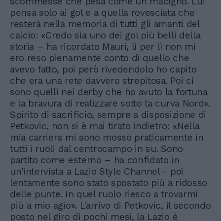
scommesse che pesa come un macigno. Lui
pensa solo ai gol e a quella rovesciata che
resterà nella memoria di tutti gli amanti del
calcio: «Credo sia uno dei gol più belli della
storia – ha ricordato Mauri, lì per lì non mi
ero reso pienamente conto di quello che
avevo fatto, poi però rivedendolo ho capito
che era una rete davvero strepitosa. Poi ci
sono quelli nei derby che ho avuto la fortuna
e la bravura di realizzare sotto la curva Nord».
Spirito di sacrificio, sempre a disposizione di
Petkovic, non si è mai tirato indietro: «Nella
mia carriera mi sono mosso praticamente in
tutti i ruoli dal centrocampo in su. Sono
partito come esterno – ha confidato in
un'intervista a Lazio Style Channel - poi
lentamente sono stato spostato più a ridosso
delle punte. In quel ruolo riesco a trovarmi
più a mio agio». L'arrivo di Petkovic, il secondo
posto nel giro di pochi mesi, la Lazio è