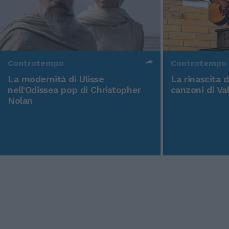
Controtempo
Controtempo
La modernità di Ulisse
La rinascita 
nell'Odissea pop di Christopher
canzoni di Va
Nolan