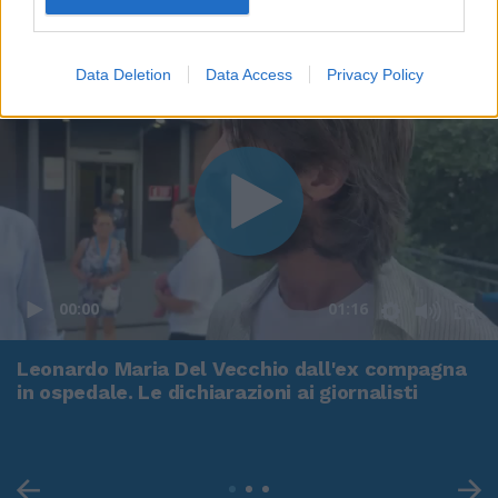
Data Deletion
Data Access
Privacy Policy
00:00
01:16
Leonardo Maria Del Vecchio dall'ex compagna
in ospedale. Le dichiarazioni ai giornalisti