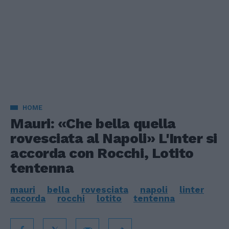
HOME
Mauri: «Che bella quella
rovesciata al Napoli» L'Inter si
accorda con Rocchi, Lotito
tentenna
mauri
bella
rovesciata
napoli
linter
accorda
rocchi
lotito
tentenna