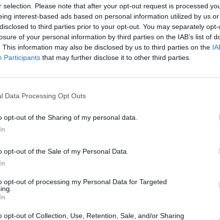
r selection. Please note that after your opt-out request is processed y
oto. Nel secondo tempo lascia il posto a
eing interest-based ads based on personal information utilized by us or
binho 5 Regala a El Shaarawy la palla del
disclosed to third parties prior to your opt-out. You may separately opt-
 Faraone la spreca, lui forse se la prende e
losure of your personal information by third parties on the IAB’s list of
 campo. Boateng 4.5 Allegri gli affida il
. This information may also be disclosed by us to third parties on the
IA
so centravanti, lui mostra di non gradirlo.
Participants
that may further disclose it to other third parties.
ita. El Shaarawy 4.5 Dopo neppure un
enta la Roma con un destro di poco a
rò si divora il gol del pareggio. Bojan 6
l Data Processing Opt Outs
 e un gol che salva la faccia al Milan.
Le
Il Milan si ferma dopo quattro vittorie
da
o opt-out of the Sharing of my personal data.
 e lo fa nel modo peggiore. I rossoneri
Rudy Giuliani a Come States?
Le
In
Trump, Meloni e la strategia
aggredire la Roma, ma lasciano troppo
americana
le ripartenze della squadra di Zeman.
o opt-out of the Sale of my Personal Data.
izzotto
In
to opt-out of processing my Personal Data for Targeted
ing.
In
o opt-out of Collection, Use, Retention, Sale, and/or Sharing