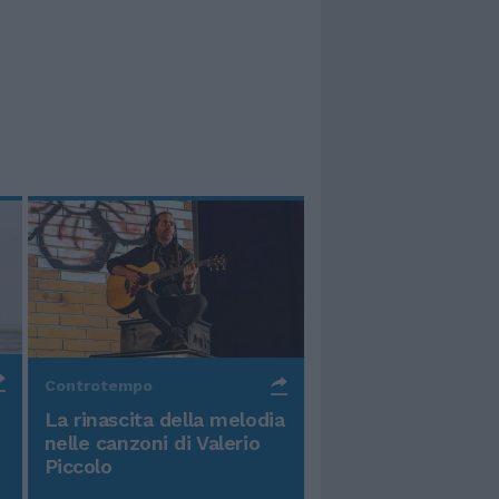
Controtempo
La rinascita della melodia
nelle canzoni di Valerio
Piccolo