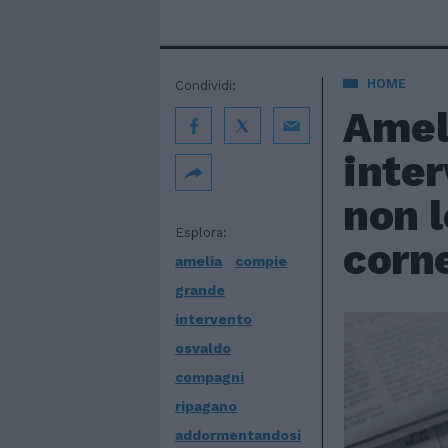
HOME
Condividi:
Ameli
inte
non 
Esplora:
corne
amelia
compie
grande
intervento
osvaldo
compagni
ripagano
addormentandosi