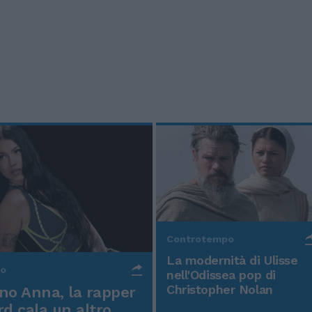
Controtempo
La modernità di Ulisse
po
nell'Odissea pop di
Christopher Nolan
o Anna, la rapper
rd cala un altro