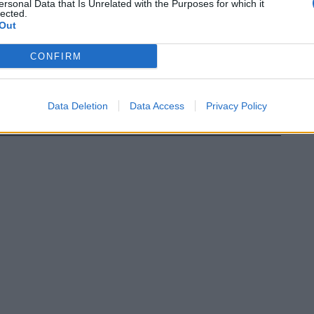
ersonal Data that Is Unrelated with the Purposes for which it
lected.
Out
CONFIRM
Data Deletion
Data Access
Privacy Policy