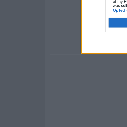
of my P
was col
Opted 