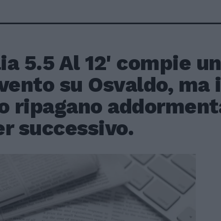
a 5.5 Al 12' compie u
rvento su Osvaldo, ma 
lo ripagano addorment
r successivo.