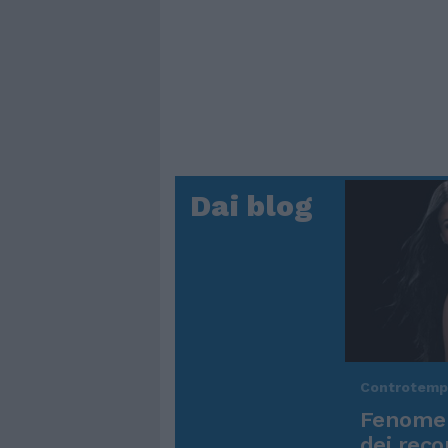
Dai blog
Controtem
Fenomen
dei reco