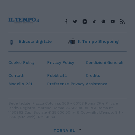
Edicola digitale
Il Tempo Shopping
Cookie Policy
Privacy Policy
Condizioni Generali
Contatti
Pubblicità
Credits
Modello 231
Preferenze Privacy
Assistenza
Sede legale: Piazza Colonna, 366 - 00187 Roma CF e P. Iva e
Iscriz. Registro Imprese Roma: 13486391009 REA Roma n°
1450962 Cap. Sociale € 25.000,00 i.v. © Copyright IlTempo. Srl -
ISSN (sito web): 1721-4084
TORNA SU