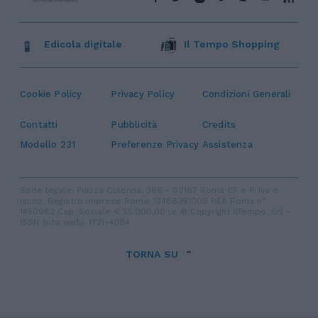
Edicola digitale
Il Tempo Shopping
Cookie Policy
Privacy Policy
Condizioni Generali
Contatti
Pubblicità
Credits
Modello 231
Preferenze Privacy
Assistenza
Sede legale: Piazza Colonna, 366 - 00187 Roma CF e P. Iva e
Iscriz. Registro Imprese Roma: 13486391009 REA Roma n°
1450962 Cap. Sociale € 25.000,00 i.v. © Copyright IlTempo. Srl -
ISSN (sito web): 1721-4084
TORNA SU