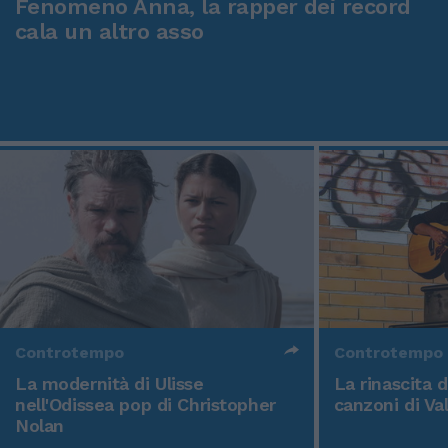
Fenomeno Anna, la rapper dei record
cala un altro asso
Controtempo
Controtempo
La modernità di Ulisse
La rinascita 
nell'Odissea pop di Christopher
canzoni di Va
Nolan