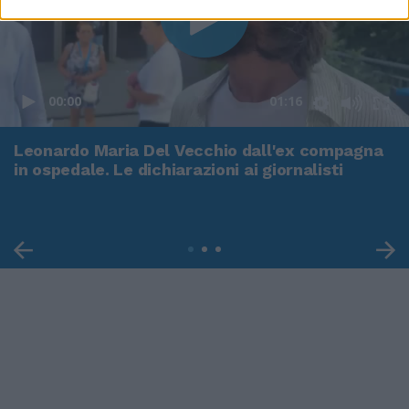
00:00
01:16
Leonardo Maria Del Vecchio dall'ex compagna
in ospedale. Le dichiarazioni ai giornalisti