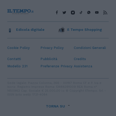
Edicola digitale
Il Tempo Shopping
Cookie Policy
Privacy Policy
Condizioni Generali
Contatti
Pubblicità
Credits
Modello 231
Preferenze Privacy
Assistenza
Sede legale: Piazza Colonna, 366 - 00187 Roma CF e P. Iva e
Iscriz. Registro Imprese Roma: 13486391009 REA Roma n°
1450962 Cap. Sociale € 25.000,00 i.v. © Copyright IlTempo. Srl -
ISSN (sito web): 1721-4084
TORNA SU