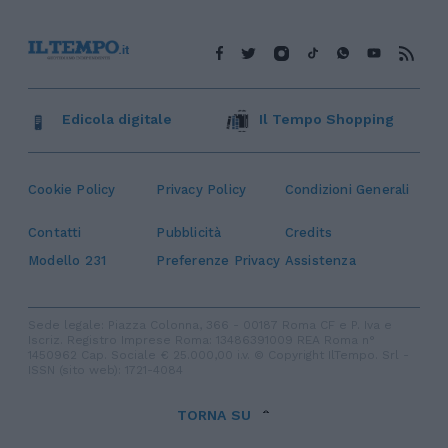
Edicola digitale
Il Tempo Shopping
Cookie Policy
Privacy Policy
Condizioni Generali
Contatti
Pubblicità
Credits
Modello 231
Preferenze Privacy
Assistenza
Sede legale: Piazza Colonna, 366 - 00187 Roma CF e P. Iva e
Iscriz. Registro Imprese Roma: 13486391009 REA Roma n°
1450962 Cap. Sociale € 25.000,00 i.v. © Copyright IlTempo. Srl -
ISSN (sito web): 1721-4084
TORNA SU