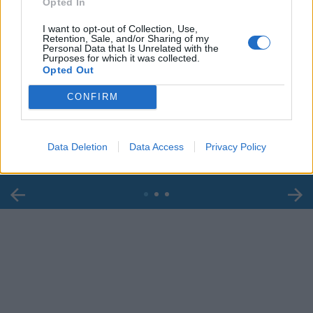
Opted In
I want to opt-out of Collection, Use,
Retention, Sale, and/or Sharing of my
Personal Data that Is Unrelated with the
Purposes for which it was collected.
Opted Out
00:00
01:16
CONFIRM
Leonardo Maria Del Vecchio dall'ex compagna
in ospedale. Le dichiarazioni ai giornalisti
Data Deletion
Data Access
Privacy Policy