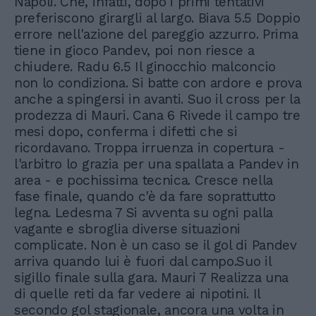
Napoli. Che, infatti, dopo i primi tentativi
preferiscono girargli al largo. Biava 5.5 Doppio
errore nell'azione del pareggio azzurro. Prima
tiene in gioco Pandev, poi non riesce a
chiudere. Radu 6.5 Il ginocchio malconcio
non lo condiziona. Si batte con ardore e prova
anche a spingersi in avanti. Suo il cross per la
prodezza di Mauri. Cana 6 Rivede il campo tre
mesi dopo, conferma i difetti che si
ricordavano. Troppa irruenza in copertura -
l'arbitro lo grazia per una spallata a Pandev in
area - e pochissima tecnica. Cresce nella
fase finale, quando c'è da fare soprattutto
legna. Ledesma 7 Si avventa su ogni palla
vagante e sbroglia diverse situazioni
complicate. Non è un caso se il gol di Pandev
arriva quando lui è fuori dal campo.Suo il
sigillo finale sulla gara. Mauri 7 Realizza una
di quelle reti da far vedere ai nipotini. Il
secondo gol stagionale, ancora una volta in