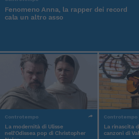
Fenomeno Anna, la rapper dei record
cala un altro asso
Controtempo
Controtempo
La modernità di Ulisse
La rinascita 
nell'Odissea pop di Christopher
canzoni di Va