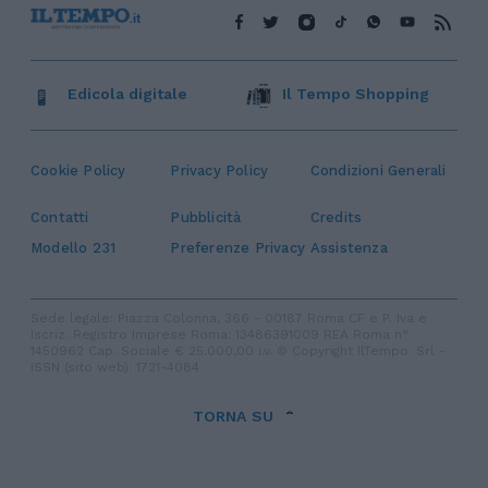
Edicola digitale
Il Tempo Shopping
Cookie Policy
Privacy Policy
Condizioni Generali
Contatti
Pubblicità
Credits
Modello 231
Preferenze Privacy
Assistenza
Sede legale: Piazza Colonna, 366 - 00187 Roma CF e P. Iva e
Iscriz. Registro Imprese Roma: 13486391009 REA Roma n°
1450962 Cap. Sociale € 25.000,00 i.v. © Copyright IlTempo. Srl -
ISSN (sito web): 1721-4084
TORNA SU