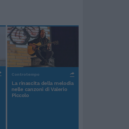
Controtempo
La rinascita della melodia
nelle canzoni di Valerio
Piccolo