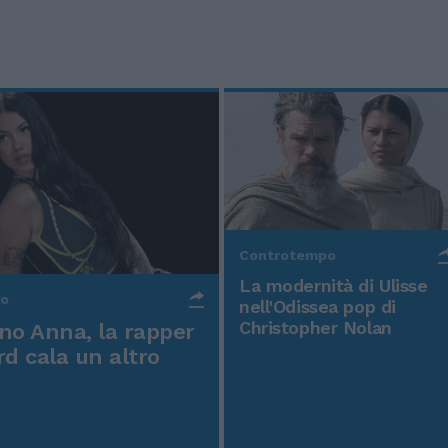
Controtempo
La modernità di Ulisse
po
nell'Odissea pop di
Christopher Nolan
o Anna, la rapper
rd cala un altro