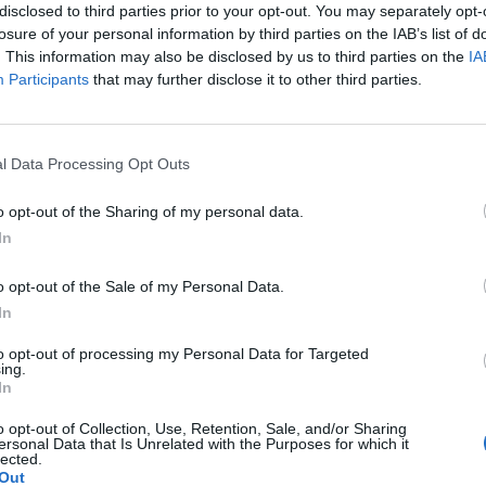
disclosed to third parties prior to your opt-out. You may separately opt-
endo annusato da un bel po' di tempo
losure of your personal information by third parties on the IAB’s list of
be stato finale della telenovela Guardiola,
. This information may also be disclosed by us to third parties on the
IA
a di Palermo-Roma. Le parole, insomma,
Participants
that may further disclose it to other third parties.
nunciato dei fatti ormai imminenti che
olo il via che sarà dato da quello che
Le
Barcellona e, soprattutto, dal ritorno
da
l Data Processing Opt Outs
i Franco Baldini previsto tra domenica e
Rudy Giuliani a Come States?
Le
Trump, Meloni e la strategia
nuova proposta che la Roma farà a Luis
o opt-out of the Sharing of my personal data.
americana
fatti, potrebbe volontariamente coincidere,
In
riguarda la durata del contratto di
Morale della favola: permanenza fino al
o opt-out of the Sale of my Personal Data.
rata, dopo potrebbe dipendere da Pep. Le
In
a Roma, poi, potrebbero passare da
più per Keita che per Pedro. I radar
to opt-out of processing my Personal Data for Targeted
, però, restano accesi su mezzo mondo:
ing.
In
 segnalati a Belgrado per Markovic e Tomic
n, giovanissimi terzini sudamericani
o opt-out of Collection, Use, Retention, Sale, and/or Sharing
occhi aperti sul genoano Palacio.
ersonal Data that Is Unrelated with the Purposes for which it
lected.
Out