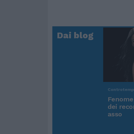
Dai blog
Controtem
Fenomen
dei reco
asso