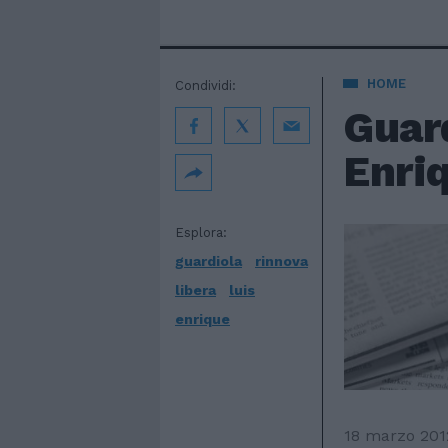
HOME
Condividi:
Guard
Enri
Esplora:
guardiola
rinnova
libera
luis
enrique
18 marzo 201