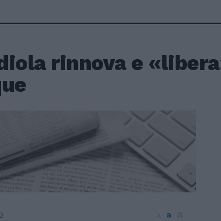
iola rinnova e «libera
que
a
a
2
a