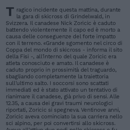
T
ragico incidente questa mattina, durante
la gara di skicross di Grindelwald, in
Svizzera. Il canadese Nick Zoricic è caduto
battendo violentemente il capo ed è morto a
causa delle conseguenze del forte impatto
con il terreno. «Grande sgomento nel circo di
Coppa del mondo di skicross - informa il sito
della Fisi -, all'interno del quale Zoricic era
atleta conosciuto e amato. Il canadese è
caduto proprio in prossimità del traguardo,
sbagliando completamente la traiettoria
sull'ultimo salto. I soccorsi sono scattati
immediati ed è stato attivato un tentativo di
rianimare il canadese, già privo di sensi. Alle
12.35, a causa dei gravi traumi neurologici
riportati, Zoricic si spegneva. Ventinove anni,
Zoricic aveva cominciato la sua carriera nello
sci alpino, per poi convertirsi allo skicross.
Aveva all'attivo due podi nello skicross e fu