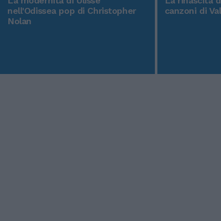
La modernità di Ulisse
La rinascita 
nell'Odissea pop di Christopher
canzoni di Va
Nolan