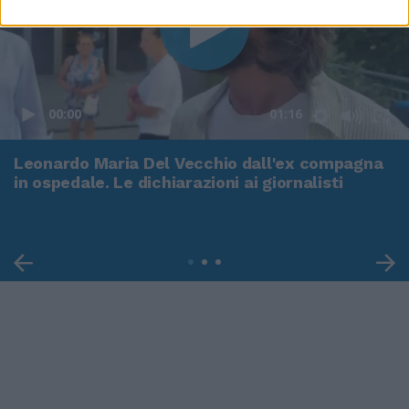
00:00
01:16
Leonardo Maria Del Vecchio dall'ex compagna
in ospedale. Le dichiarazioni ai giornalisti