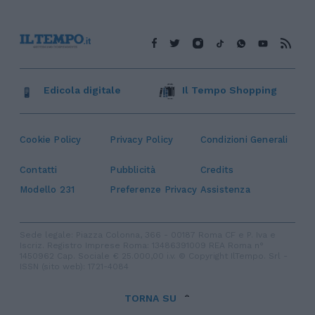
Edicola digitale
Il Tempo Shopping
Cookie Policy
Privacy Policy
Condizioni Generali
Contatti
Pubblicità
Credits
Modello 231
Preferenze Privacy
Assistenza
Sede legale: Piazza Colonna, 366 - 00187 Roma CF e P. Iva e
Iscriz. Registro Imprese Roma: 13486391009 REA Roma n°
1450962 Cap. Sociale € 25.000,00 i.v. © Copyright IlTempo. Srl -
ISSN (sito web): 1721-4084
TORNA SU