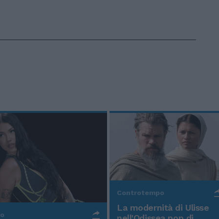
Controtempo
La modernità di Ulisse
po
nell'Odissea pop di