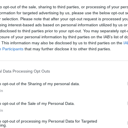
o. Il tavolo salta, il Cska si tiene il
to opt-out of the sale, sharing to third parties, or processing of your per
 la notizia fa il giro del mondo. A quel
formation for targeted advertising by us, please use the below opt-out s
ca un sostituto all'altezza e spunta
r selection. Please note that after your opt-out request is processed y
Le
ccante del Villarreal voglioso di cambiare
eing interest-based ads based on personal information utilized by us or
da
disclosed to third parties prior to your opt-out. You may separately opt-
a volta extracomunitario ma, più che la
Rudy Giuliani a Come States?
Le
losure of your personal information by third parties on the IAB’s list of
iberare, a ostacolare l'affare sono le ore
Trump, Meloni e la strategia
. This information may also be disclosed by us to third parties on the
IA
 alla chiusura del mercato. Poche per
americana
Participants
that may further disclose it to other third parties.
va internazionale. Nel frattempo, e sono le
rmello va in scena la conferenza di Edy
o nonostante tutto tanti giornalisti
Sarà forse l'ultima volta. Si parla, è
l Data Processing Opt Outs
, quasi solo di mercato. «Non siamo
- dice il tecnico - è ovvio che se Cisse è
o opt-out of the Sharing of my personal data.
qualcuno arriverà. Alla società ho chiesto
In
mpista e una punta di qualità». Poi
e svela: «Seguivamo da tempo Guarin del
o opt-out of the Sale of my Personal Data.
to che lo abbia preso l'Inter». Si
In
le prime voci su Antonio Candreva del
to opt-out of processing my Personal Data for Targeted
bito viene chiesto il gradimento a Reja:
ing.