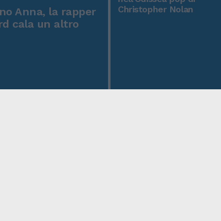
Christopher Nolan
o Anna, la rapper
rd cala un altro
icy
Condizioni Generali
Edicola digitale
Credits
 Privacy
Assistenza