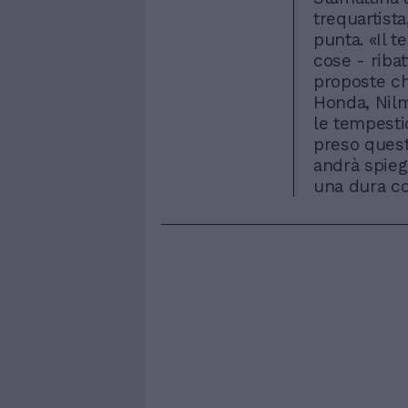
trequartist
punta. «Il 
cose - ribat
proposte ch
Honda, Nilm
le tempesti
preso quest
andrà spieg
una dura co