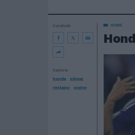
HOME
Condividi:
Hond
Esplora:
honda
nilmar
restano
sogno