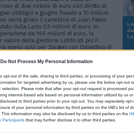
roso di due milioni di euro con diritto di
ggasi obbligo) a giugno fissato a 10 milioni.
ussi verrà girato il cartellino di Juan Pablo
Le
utato dalla Lazio 2.5 milioni di euro. In
da
perazione da 14.5 milioni di euro, la
Rudy Giuliani a Come States?
Le
valore della gestione Lotito (di più il
Trump, Meloni e la strategia
ha speso solo per Zarate) con l'obiettivo di
americana
e piccioni con una fava: rimpolpare il
 di Reja (anche se negli ultimi anni il
-
Do Not Process My Personal Information
a giocato dalla trequarti in su) e liberare
 extracomunitario, sottraendo al monte
to opt-out of the sale, sharing to third parties, or processing of your per
tipendio dell'argentino. Ad annunciare la
formation for targeted advertising by us, please use the below opt-out s
chiusura dell'affare era stato lo stesso
r selection. Please note that after your opt-out request is processed y
del Cska Yevgeny Giner, che in ieri aveva
eing interest-based ads based on personal information utilized by us or
disclosed to third parties prior to your opt-out. You may separately opt-
una differenza di 2/3 milioni tra domanda e
losure of your personal information by third parties on the IAB’s list of
veva annunciato novità nelle successive 24
. This information may also be disclosed by us to third parties on the
IA
ere le ultime resistenze sarebbe stato
Participants
that may further disclose it to other third parties.
serimento di Carrizo nell'affare, visto che i
o vivendo un periodo di grave emergenza