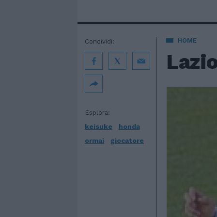
HOME
Condividi:
Lazio
Esplora:
keisuke
honda
ormai
giocatore