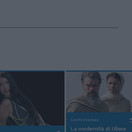
Controtempo
La modernità di Ulisse