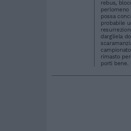
rebus, bloc
perlomeno o
possa concr
probabile u
resurrezion
dargliela d
scaramanzia.
campionato,
rimasto per
porti bene.