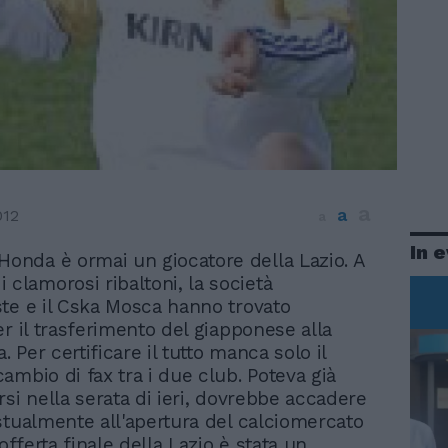
a
a
012
a
In 
Honda è ormai un giocatore della Lazio. A
 clamorosi ribaltoni, la società
te e il Cska Mosca hanno trovato
er il trasferimento del giapponese alla
a. Per certificare il tutto manca solo il
ambio di fax tra i due club. Poteva già
rsi nella serata di ieri, dovrebbe accadere
stualmente all'apertura del calciomercato
'offerta finale della Lazio è stata un