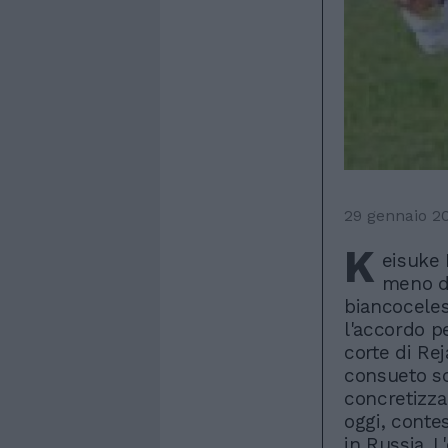
29 gennaio 2
K
eisuke 
meno di
biancoceles
l'accordo p
corte di Rej
consueto sc
concretizza
oggi, conte
in Russia. L