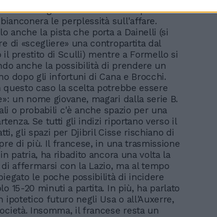
ra Lotito e Agnelli basterà a far superare
 bianconera le perplessità sull'affare.
lo anche la pista che porta a Dainelli (si
re di «scegliere» una contropartita dal
il prestito di Sculli) mentre a Formello si
ando anche la possibilità di prendere un
no dopo gli infortuni di Cana e Brocchi.
 questo caso la scelta potrebbe essere
e»: un nome giovane, magari dalla serie B.
eali o probabili c'è anche spazio per una
rtenza. Se tutti gli indizi riportano verso il
tti, gli spazi per Djibril Cisse rischiano di
re di più. Il francese, in una trasmissione
in patria, ha ribadito ancora una volta la
 di affermarsi con la Lazio, ma al tempo
piegato le poche possibilità di incidere
o 15-20 minuti a partita. In più, ha parlato
 ipotetico futuro negli Usa o all'Auxerre,
ocietà. Insomma, il francese resta un