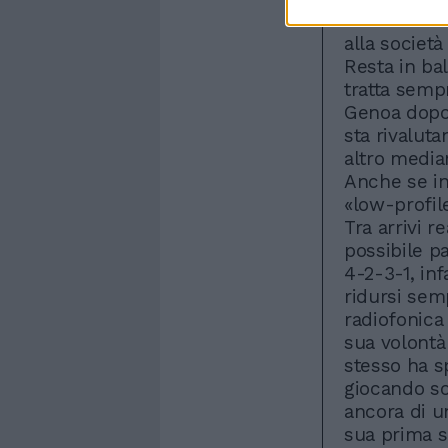
l'amicizia t
alla società
Resta in bal
tratta semp
Genoa dopo 
sta rivalut
altro media
Anche se in
«low-profil
Tra arrivi r
possibile pa
4-2-3-1, infa
ridursi semp
radiofonica 
sua volontà
stesso ha s
giocando sol
ancora di un
sua prima s