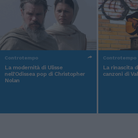
Controtempo
Controtempo
La modernità di Ulisse
La rinascita 
nell'Odissea pop di Christopher
canzoni di Va
Nolan