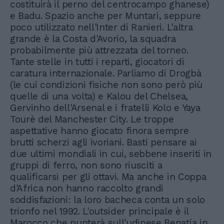
costituirà il perno del centrocampo ghanese)
e Badu. Spazio anche per Muntari, seppure
poco utilizzato nell'Inter di Ranieri. L'altra
grande è la Costa d'Avorio, la squadra
probabilmente più attrezzata del torneo.
Tante stelle in tutti i reparti, giocatori di
caratura internazionale. Parliamo di Drogbà
(le cui condizioni fisiche non sono però più
quelle di una volta) e Kalou del Chelsea,
Gervinho dell'Arsenal e i fratelli Kolo e Yaya
Tourè del Manchester City. Le troppe
aspettative hanno giocato finora sempre
brutti scherzi agli ivoriani. Basti pensare ai
due ultimi mondiali in cui, sebbene inseriti in
gruppi di ferro, non sono riusciti a
qualificarsi per gli ottavi. Ma anche in Coppa
d'Africa non hanno raccolto grandi
soddisfazioni: la loro bacheca conta un solo
trionfo nel 1992. L'outsider principale è il
Marocco che punterà sull'udinese Benatia in