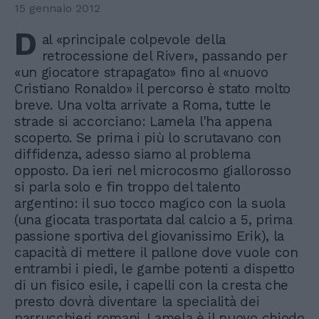
15 gennaio 2012
D
al «principale colpevole della
retrocessione del River», passando per
«un giocatore strapagato» fino al «nuovo
Cristiano Ronaldo» il percorso è stato molto
breve. Una volta arrivate a Roma, tutte le
strade si accorciano: Lamela l'ha appena
scoperto. Se prima i più lo scrutavano con
diffidenza, adesso siamo al problema
opposto. Da ieri nel microcosmo giallorosso
si parla solo e fin troppo del talento
argentino: il suo tocco magico con la suola
(una giocata trasportata dal calcio a 5, prima
passione sportiva del giovanissimo Erik), la
capacità di mettere il pallone dove vuole con
entrambi i piedi, le gambe potenti a dispetto
di un fisico esile, i capelli con la cresta che
presto dovrà diventare la specialità dei
parrucchieri romani. Lamela è il nuovo chiodo