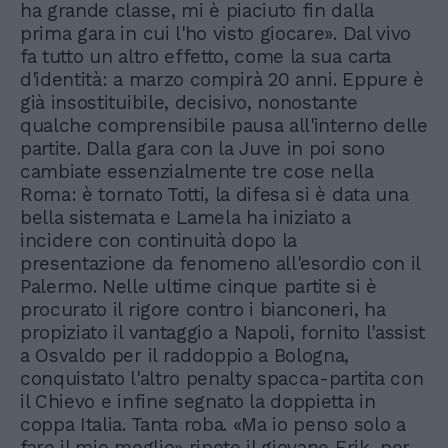
ha grande classe, mi è piaciuto fin dalla
prima gara in cui l'ho visto giocare». Dal vivo
fa tutto un altro effetto, come la sua carta
d'identità: a marzo compirà 20 anni. Eppure è
già insostituibile, decisivo, nonostante
qualche comprensibile pausa all'interno delle
partite. Dalla gara con la Juve in poi sono
cambiate essenzialmente tre cose nella
Roma: è tornato Totti, la difesa si è data una
bella sistemata e Lamela ha iniziato a
incidere con continuità dopo la
presentazione da fenomeno all'esordio con il
Palermo. Nelle ultime cinque partite si è
procurato il rigore contro i bianconeri, ha
propiziato il vantaggio a Napoli, fornito l'assist
a Osvaldo per il raddoppio a Bologna,
conquistato l'altro penalty spacca-partita con
il Chievo e infine segnato la doppietta in
coppa Italia. Tanta roba. «Ma io penso solo a
fare il mio meglio» ripete il giovane Erik, per