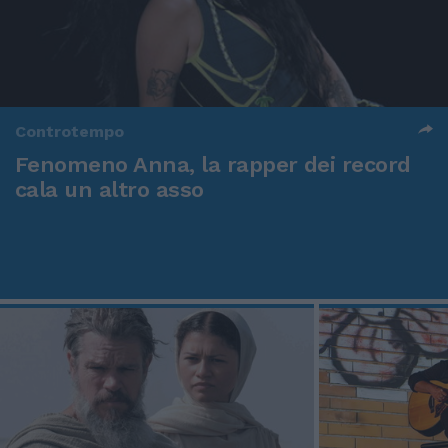
Controtempo
Fenomeno Anna, la rapper dei record
cala un altro asso