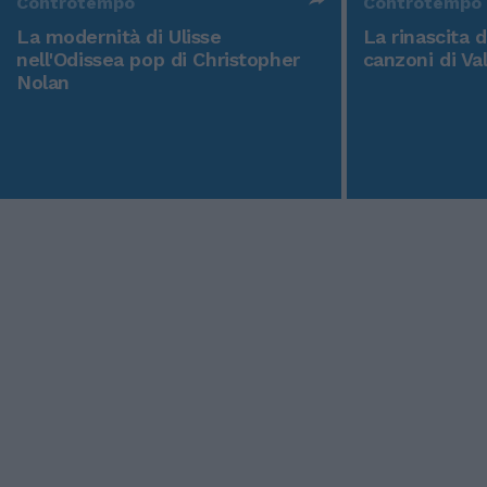
Controtempo
Controtempo
La modernità di Ulisse
La rinascita 
nell'Odissea pop di Christopher
canzoni di Va
Nolan