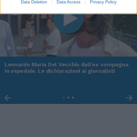
Data Deletion
Data Access
Privacy Policy
00:00
01:16
Leonardo Maria Del Vecchio dall'ex compagna
in ospedale. Le dichiarazioni ai giornalisti