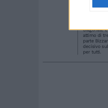
carta Di Nat
Hernanes, a
con Handanov
Poco prima 
Natale lanci
diagonale e
attimo di tr
parte Bizza
decisivo su
per tutti.