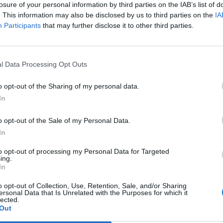
losure of your personal information by third parties on the IAB’s list of
di Guidolin che, seppur senza Di Natale
. This information may also be disclosed by us to third parties on the
IA
, c'è Torje alle spalle di Floro Flores),
Participants
that may further disclose it to other third parties.
ida in contropiede. E da un'azione
Le
 perfetta i friulani trovano il gol del
da
 il 28' quando Pinzi smista al volo per
Rudy Giuliani a Come States?
Le
l Data Processing Opt Outs
ross immediato e Floro Flores, libero tra
Trump, Meloni e la strategia
, mette dentro. La Lazio appare sotto
americana
o opt-out of the Sharing of my personal data.
inese sfiora il raddoppio. Splendida azione
In
e ubriaca di finte Gonzalez e mette al
sla: tiro al volo del cileno e deviazione in
o opt-out of the Sale of my Personal Data.
adu. Nel momento migliore dei friulani, la
In
il pari: lo mette a segno Lulic, ma è
complicità di Benatia, che non contrasta la
to opt-out of processing my Personal Data for Targeted
 del bosniaco dal limite. Sorpasso Lazio in
ing.
In
resa. Da un cross dalla sinistra, la spizzata
ette fuori gioco Ferronetti e regala a
o opt-out of Collection, Use, Retention, Sale, and/or Sharing
rtunità del tiro al volo che, complice la
ersonal Data that Is Unrelated with the Purposes for which it
lected.
dello stesso Ferronetti, beffa Handanovic.
Out
 l'attaccante tedesco. Guidolin si gioca la