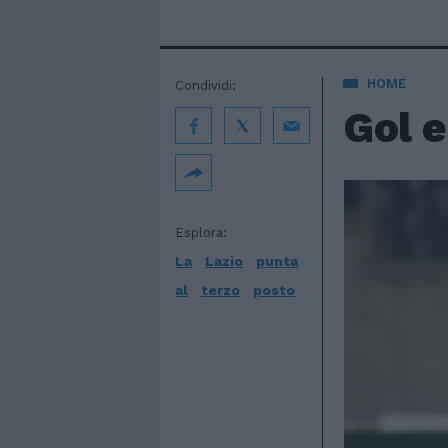
HOME
Condividi:
Gol e
Esplora:
La
Lazio
punta
al
terzo
posto