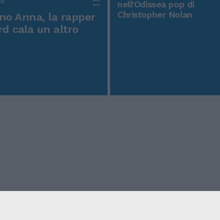
po
nell'Odissea pop di
Christopher Nolan
o Anna, la rapper
rd cala un altro
icy
Condizioni Generali
Edicola digitale
Credits