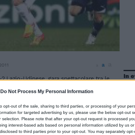
a
a
2011
a
In 
-2 Lazio-Udinese, gara spettacolare tra le
mazioni più sorprendenti di questa prima
-
Do Not Process My Personal Information
mpionato. All'Olimpico Udinese avanti con
s, poi pari e sorpasso biancoceleste con
e, quindi il definitivo pari di Pinzi. La Juve
to opt-out of the sale, sharing to third parties, or processing of your per
 in testa con due punti di vantaggio su
formation for targeted advertising by us, please use the below opt-out s
r selection. Please note that after your opt-out request is processed y
nese, mentre la Lazio consolida il quarto
eing interest-based ads based on personal information utilized by us or
azio, col 3-5-2, parte meglio ma non crea
disclosed to third parties prior to your opt-out. You may separately opt-
u' pericolosa, quando attacca, è la