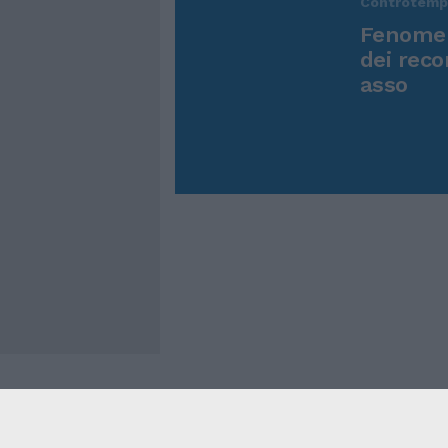
Controtem
Fenomen
dei reco
asso
Cookie Policy
Privacy Pol
Contatti
Pubblicità