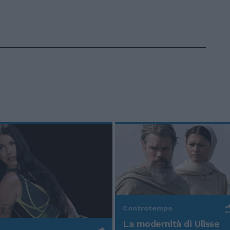
Controtempo
La modernità di Ulisse