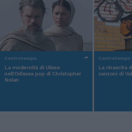
Controtempo
Controtempo
La modernità di Ulisse
La rinascita 
nell'Odissea pop di Christopher
canzoni di Va
Nolan