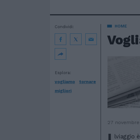
HOME
Condividi:
Vogli
Esplora:
vogliamo
tornare
migliori
27 novembre
I
lviaggio è