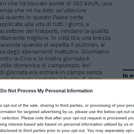
en che ha toccato punte di 350 km/h, una
ienza che mi ha dato un'ulteriore
l quanto in questo Paese certe
plicate alla vita di tutti i giorni, e
al settore dei trasporti, rendano la qualità
ettamente migliore. In città tira una brezza
iacevole quando si aspetta il pullman, al
tesa degli allenamenti mattutini. Giochiamo
ontro la Cina e la nostra giornata è
 stile domenica di campionato. Ieri
o di giornata era entrare in campo senza
In 
ione tenendo costante il livello di gioco.
hiviato la gara facilmente e, nota positiva,
-
Do Not Process My Personal Information
assegnato il premio come miglior
finalmente posso portare a casa il pupazzo
to opt-out of the sale, sharing to third parties, or processing of your per
e regalano agli MVP. Esporlo in bacheca
formation for targeted advertising by us, please use the below opt-out s
la soddisfazione. Ho visto i ragazzi molto
r selection. Please note that after your opt-out request is processed y
decisi. Abbiamo la consapevolezza di avere
eing interest-based ads based on personal information utilized by us or
 di confrontarci con tutte le squadre più
disclosed to third parties prior to your opt-out. You may separately opt-