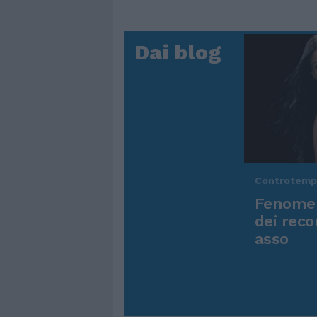
Dai blog
Controtem
Fenomen
dei reco
asso