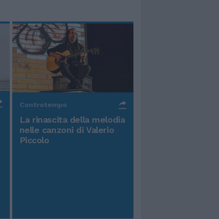
Controtempo
La rinascita della melodia
nelle canzoni di Valerio
Piccolo