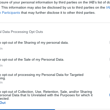
do e cercare di riportare i colori azzurri
losure of your personal information by third parties on the IAB’s list of
ima al mondo, dove mancano da troppo
. This information may also be disclosed by us to third parties on the
IA
 c'è una sfida cruciale, quella contro la
Participants
that may further disclose it to other third parties.
stelle e strisce. Se col Brasile abbiamo
Le
ase di presa di coscienza della nostre
da
, con gli Usa si chiude quella delle
Rudy Giuliani a Come States?
Le
l Data Processing Opt Outs
Trump, Meloni e la strategia
 più giochiamo meglio, più ci prendiamo
americana
traprendere sfide quotidiane ed a
o opt-out of the Sharing of my personal data.
limite sempre un po' più in là per tornare
In
re i tifosi. Konbanwa (buona serata) e buon
hiacciatore azzurro della MRoma Volley
o opt-out of the Sale of my Personal Data.
In
to opt-out of processing my Personal Data for Targeted
ing.
In
o opt-out of Collection, Use, Retention, Sale, and/or Sharing
ersonal Data that Is Unrelated with the Purposes for which it
lected.
Out